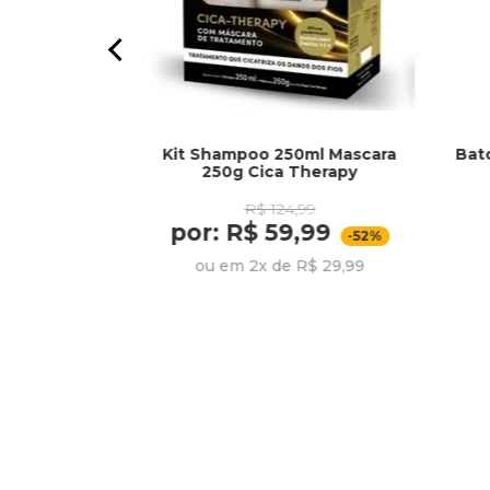
Kit Shampoo 250ml Mascara
Bat
s 500ml Oleo
250g Cica Therapy
ueratina
R$ 124,99
79
por: R$ 59,99
,99
-52%
-10%
ou em 2x de R$ 29,99