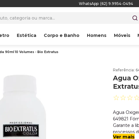
WhatsApp: (62) 9.9954-0494
to, categoria ou marca...
etro
Estética
Corpo e Banho
Homens
Móveis
a 90ml 10 Volumes - Bio Extratus
Referência
:
6
Agua O
Extratu
☆
☆
☆
Agua Oxigen
649821 Fórm
Garante a li
processos d
Ver mais
seguro e un