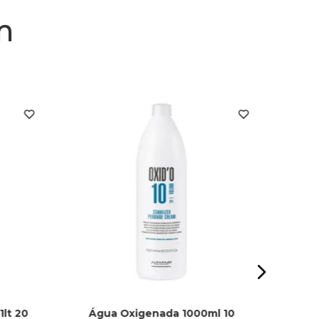
m
Agua 
lt 20
Água Oxigenada 1000ml 10