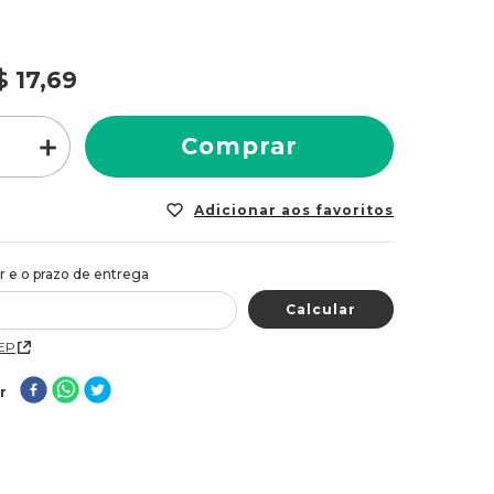
BS: 3% peróxido de hidrogênio. Modo de usar:
água oxigenada com a coloração permanente ou
scolorante Bio Extratus, seguindo atentamente as
$
17
,
69
ontidas nos rótulos desses produtos. Ficha Técnica:
arras: 7898126409363 Tipo: Agua Oxigenada
: 90ml Volume: 10 Marca: Bio Extratus
＋
Comprar
CEP
r