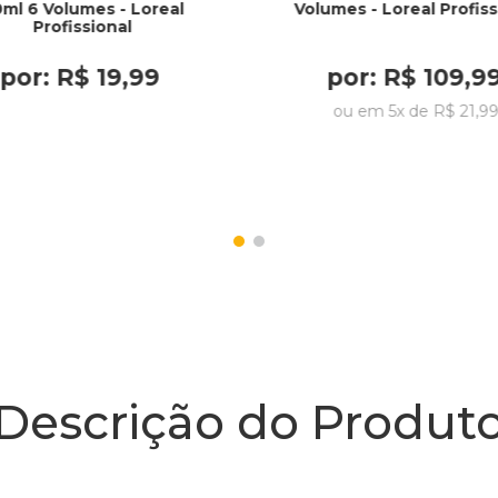
ml 6 Volumes - Loreal
Volumes - Loreal Profiss
Profissional
por:
R$
19
,
99
por:
R$
109
,
9
ou em
5
x de
R$
21
,
9
Descrição do Produt