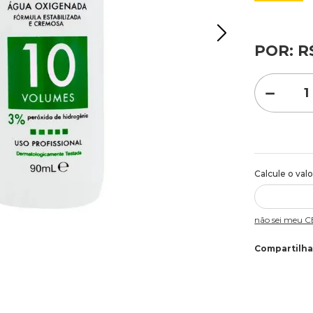
processo. O
Misture a 
com o pó de
POR:
R
instruções c
Código de b
Quant.Aprox
－
Não sei meu 
Compartilha