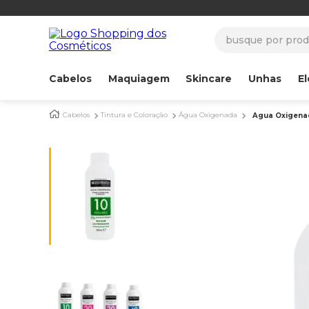
busque por produ
Cabelos
Maquiagem
Skincare
Unhas
El
Cabelos
Tintura e Coloração
Água Oxigenada
Agua Oxigenad