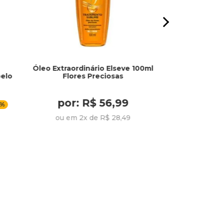
Óleo Extraordinário Elseve 100ml
Creme Faci
elo
Flores Preciosas
Antiss
por: R$ 56,99
por:
0%
ou em 2x de R$ 28,49
ou em 3