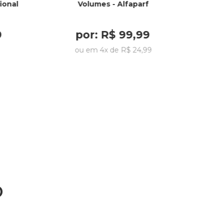
ional
Volumes - Alfaparf
9
por:
R$
99
,
99
9
ou em
4
x de
R$
24
,
99
o