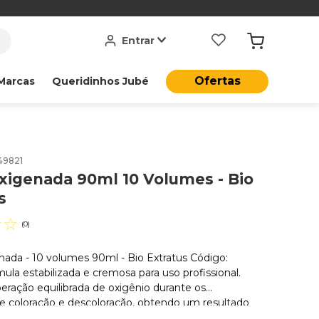
Entrar
Ofertas
Marcas
Queridinhos Jubé
49821
xigenada 90ml 10 Volumes - Bio
s
☆
☆
(
0
)
ada - 10 volumes 90ml - Bio Extratus Código:
ula estabilizada e cremosa para uso profissional.
beração equilibrada de oxigênio durante os
e coloração e descoloração, obtendo um resultado
iforme. Sua cremosidade protege o fio durante o