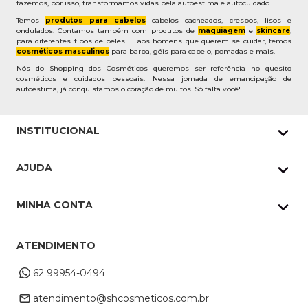
fazemos, por isso, transformamos vidas pela autoestima e autocuidado.
Temos
produtos para cabelos
cabelos cacheados, crespos, lisos e
ondulados. Contamos também com produtos de
maquiagem
e
skincare
,
para diferentes tipos de peles. E aos homens que querem se cuidar, temos
cosméticos masculinos
para barba, géis para cabelo, pomadas e mais.
Nós do Shopping dos Cosméticos queremos ser referência no quesito
cosméticos e cuidados pessoais. Nessa jornada de emancipação de
autoestima, já conquistamos o coração de muitos. Só falta você!
INSTITUCIONAL
Quem Somos
AJUDA
Nossas lojas
Política de Privacidade
Pedidos Whatsapp
MINHA CONTA
Frete e Entrega
Datas Especiais
Meus Pedidos
Troca e Devoluções
ATENDIMENTO
Cupons
Endereço de entrega
Formas de Pagamento
62 99954-0494
Alterar Cadastro
Retire na loja
atendimento@shcosmeticos.com.br
Dúvidas Frequentes