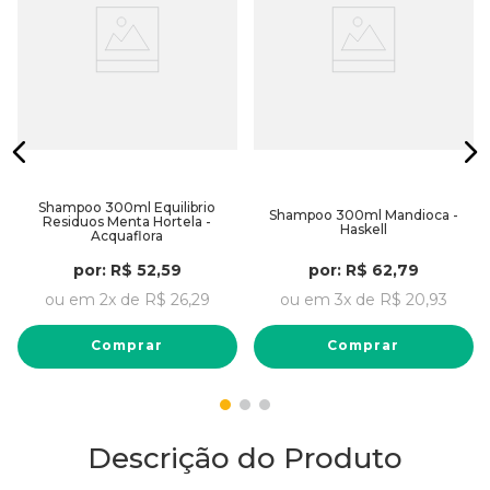
Shampoo 300ml Equilibrio
Shampoo 300ml Mandioca -
Residuos Menta Hortela -
Haskell
Acquaflora
por:
R$
52
,
59
por:
R$
62
,
79
ou em
2
x de
R$
26
,
29
ou em
3
x de
R$
20
,
93
Comprar
Comprar
Descrição do Produto