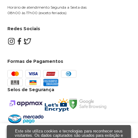
Horário de atendimento Segunda a Sexta das
08h00 às 17h00 (exceto feriados)
Redes Sociais
Formas de Pagamentos
Selos de Segurança
Utilizamos cookies para oferecer a melhor
Este site utiliza cookies e tecnologias para reconhecer seus
Powered by
Developed by
visitantes. Os dados capturados são usados para exibição e
experiência e personalizar conteúdo. Ao seguir