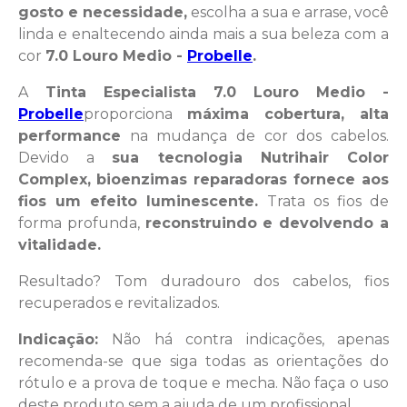
gosto e necessidade,
escolha a sua e arrase, você
linda e enaltecendo ainda mais a sua beleza com a
cor
7.0 Louro Medio -
Probelle
.
A
Tinta Especialista
7.0 Louro Medio -
Probelle
proporciona
máxima cobertura, alta
performance
na mudança de cor dos cabelos.
Devido a
sua tecnologia Nutrihair Color
Complex,
bioenzimas reparadoras fornece aos
fios um efeito luminescente.
Trata os fios de
forma profunda,
reconstruindo e devolvendo a
vitalidade.
Resultado? Tom duradouro dos cabelos, fios
recuperados e revitalizados.
Indicação:
Não há contra indicações, apenas
recomenda-se que siga todas as orientações do
rótulo e a prova de toque e mecha. Não faça o uso
deste produto sem a ajuda de um profissional.