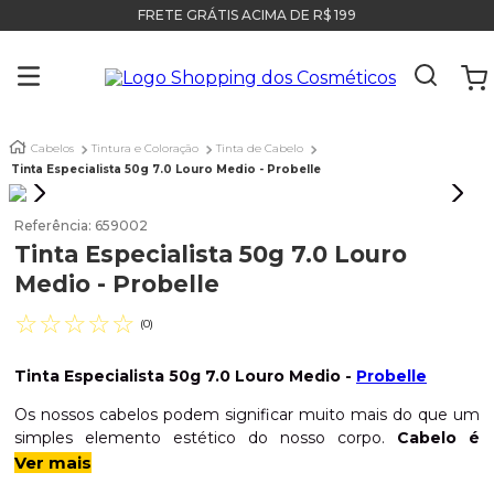
FRETE GRÁTIS ACIMA DE R$ 199
Cabelos
Tintura e Coloração
Tinta de Cabelo
Tinta Especialista 50g 7.0 Louro Medio - Probelle
Referência
:
659002
Tinta Especialista 50g 7.0 Louro
Medio - Probelle
☆
☆
☆
☆
☆
(
0
)
Tinta Especialista 50g 7.0 Louro Medio -
Probelle
Os nossos cabelos podem significar muito mais do que um
simples elemento estético do nosso corpo.
Cabelo é
autoestima, é história, é início e fim de ciclo, é
Ver mais
mudança física e mental.
Pensando nisto,
a
probelle
,