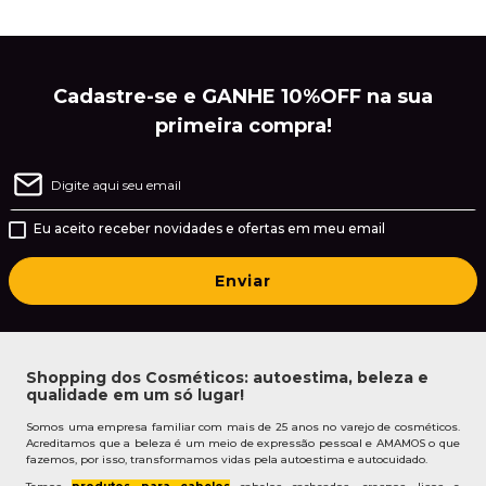
Cadastre-se e GANHE 10%OFF na sua
primeira compra!
Eu aceito receber novidades e ofertas em meu email
Enviar
Shopping dos Cosméticos: autoestima, beleza e
qualidade em um só lugar!
Somos uma empresa familiar com mais de 25 anos no varejo de cosméticos.
Acreditamos que a beleza é um meio de expressão pessoal e AMAMOS o que
fazemos, por isso, transformamos vidas pela autoestima e autocuidado.