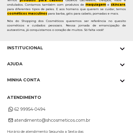
Temos
produtos para cabelos
cabelos cacheados, crespos, lisos e
ondulados. Contamos também com produtos de
maquiagem
e
skincare
,
para diferentes tipos de peles. E aos homens que querem se cuidar, temos
cosméticos masculinos
para barba, géis para cabelo, pomadas e mais.
Nós do Shopping dos Cosméticos queremos ser referência no quesito
cosméticos e cuidados pessoais. Nessa jornada de emancipação de
autoestima, já conquistamos o coração de muitos. Só falta você!
INSTITUCIONAL
Quem Somos
AJUDA
Nossas lojas
Política de Privacidade
Pedidos Whatsapp
MINHA CONTA
Frete e Entrega
Datas Especiais
Meus Pedidos
Troca e Devoluções
ATENDIMENTO
Cupons
Endereço de entrega
Formas de Pagamento
62 99954-0494
Alterar Cadastro
Retire na loja
atendimento@shcosmeticos.com.br
Dúvidas Frequentes
Horário de atendimento Segunda a Sexta das