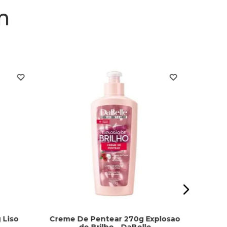
m
Crem
C
 Liso
Creme De Pentear 270g Explosao