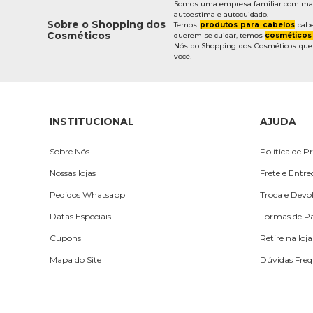
Somos uma empresa familiar com mais 
autoestima e autocuidado.
Sobre o Shopping dos
Temos
produtos para cabelos
cabe
Cosméticos
querem se cuidar, temos
cosméticos
Nós do Shopping dos Cosméticos quere
você!
INSTITUCIONAL
AJUDA
Sobre Nós
Política de P
Nossas lojas
Frete e Entr
Pedidos Whatsapp
Troca e Devo
Datas Especiais
Formas de 
Cupons
Retire na loja
Mapa do Site
Dúvidas Freq