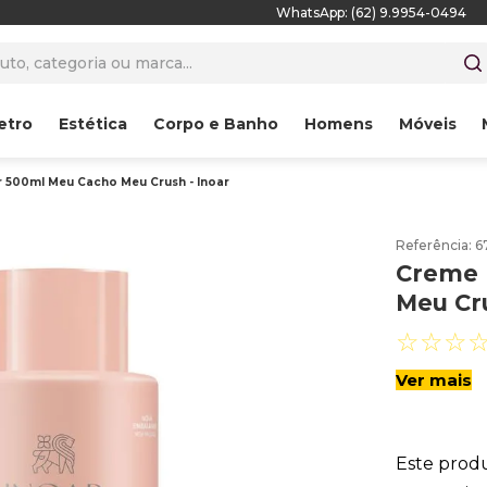
WhatsApp: (62) 9.9954-0494
to, categoria ou marca...
etro
Estética
Corpo e Banho
Homens
Móveis
 500ml Meu Cacho Meu Crush - Inoar
Referência
:
6
Creme 
Meu Cru
☆
☆
☆
Ver mais
Este prod