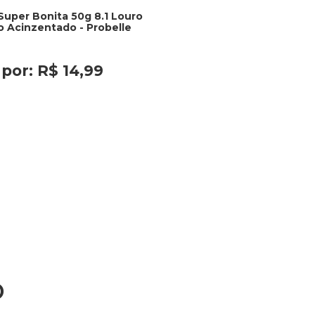
Super Bonita 50g 8.1 Louro
o Acinzentado - Probelle
por:
R$
14
,
99
o