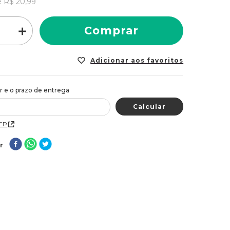
e
R$
20
,
99
＋
Comprar
CEP
r