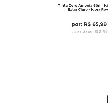
Tinta Zero Amonia 60ml 9.
Extra Claro - Igora Roy
por:
R$
65
,
99
ou em
3
x de
R$
21
,
99