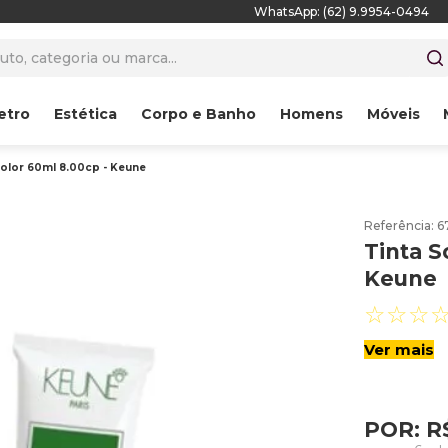
WhatsApp: (62) 9.9954-0494
to, categoria ou marca...
etro
Estética
Corpo e Banho
Homens
Móveis
Color 60ml 8.00cp - Keune
Referência
:
6
Tinta S
Keune
☆
☆
☆
Ver mais
POR:
R