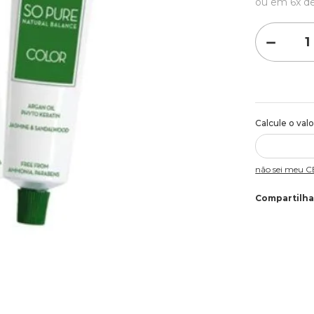
ou em
6
x d
－
Não sei meu 
Compartilha