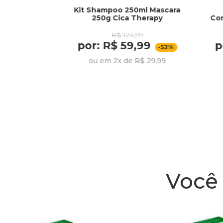
Kit Shampoo 250ml Mascara
rich Invigo
250g Cica Therapy
Co
R$ 124,99
por: R$ 59,99
p
274,99
-52%
ou em 2x de R$ 29,99
R$ 45,83
Você 