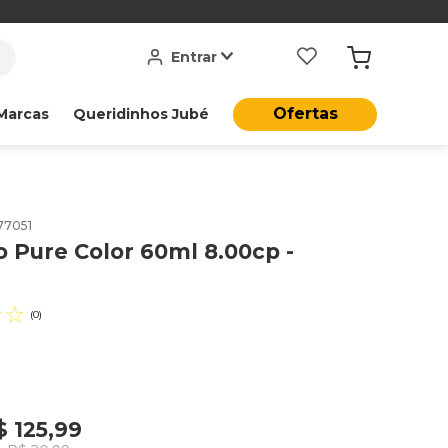
Entrar
Ofertas
Marcas
Queridinhos Jubé
77051
o Pure Color 60ml 8.00cp -
☆
☆
(
0
)
$
125
,
99