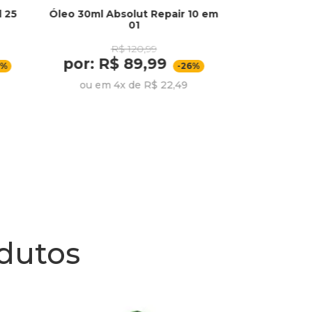
d 25
Óleo 30ml Absolut Repair 10 em
Batom Beijo
01
To
R$ 120,99
por: R$ 89,99
por:
9%
-26%
ou em 4x de R$ 22,49
odutos