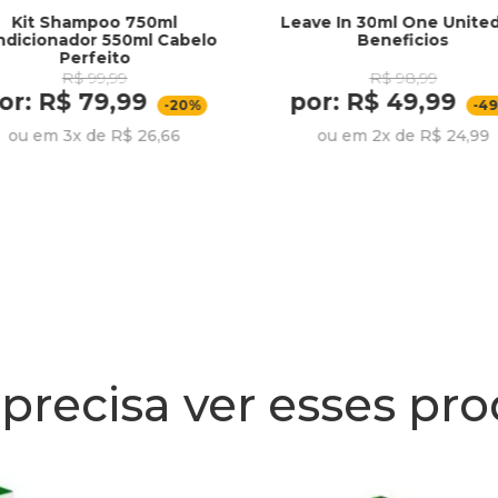
Kit Shampoo 750ml
Leave In 30ml One Unite
ndicionador 550ml Cabelo
Beneficios
Perfeito
R$ 99,99
R$ 98,99
or: R$ 79,99
por: R$ 49,99
-20%
-4
ou em 3x de R$ 26,66
ou em 2x de R$ 24,99
precisa ver esses pr