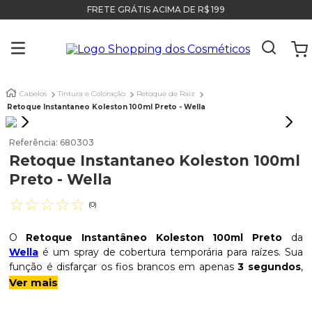
FRETE GRÁTIS ACIMA DE R$ 199
Cabelos
Tintura e Coloração
Retoque de Raiz
Retoque Instantaneo Koleston 100ml Preto - Wella
Referência
:
680303
Retoque Instantaneo Koleston 100ml
Preto - Wella
☆
☆
☆
☆
☆
(
0
)
O
Retoque Instantâneo Koleston 100ml Preto
da
Wella
é um spray de cobertura temporária para raízes. Sua
função é disfarçar os fios brancos em apenas
3 segundos
,
sendo a solução perfeita para o intervalo entre as colorações
Ver mais
permanentes. O diferencial é sua fórmula de secagem
rápida que não compromete o brilho natural do cabelo.