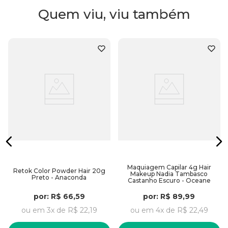
Secagem ultrarrápida e toque seco.
Quem viu, viu também
Livre de amônia (seguro para o dia a dia).
Embalagem prática de
100ml
(rende até 30
aplicações).
Embalagem:
100ml
Maquiagem Capilar 4g Hair
Retok Color Powder Hair 20g
Makeup Nadia Tambasco
Preto - Anaconda
Castanho Escuro - Oceane
por:
R$
66
,
59
por:
R$
89
,
99
ou em
3
x de
R$
22
,
19
ou em
4
x de
R$
22
,
49