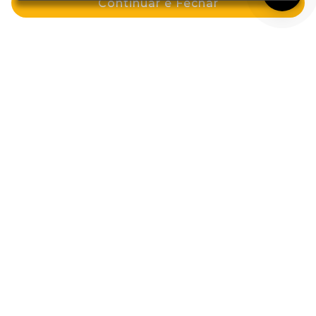
Continuar e Fechar
Tinta Koleston Kit 40 Castanho
Tinta Koleston Deluxe 6.1 Louro
Médio
Cinza Escuro
por: R$ 25,89
por: R$ 36,99
Comprar
Comprar
Cadastre-se e GANHE 10%OFF na sua
primeira compra!
Eu aceito receber novidades e ofertas em meu email
Enviar