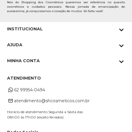
Nós do Shopping dos Cosméticos queremos ser referência no quesito
cosméticos e cuidados pessoais. Nessa jornada de emancipação de
autoestima, já conquistamos o coração de muitos. Só falta você!
INSTITUCIONAL
Quem Somos
AJUDA
Nossas lojas
Política de Privacidade
Pedidos Whatsapp
MINHA CONTA
Frete e Entrega
Datas Especiais
Meus Pedidos
Troca e Devoluções
ATENDIMENTO
Cupons
Endereço de entrega
Formas de Pagamento
62 99954-0494
Alterar Cadastro
Retire na loja
atendimento@shcosmeticos.com.br
Dúvidas Frequentes
Horário de atendimento Segunda a Sexta das
08h00 às 17h00 (exceto feriados)