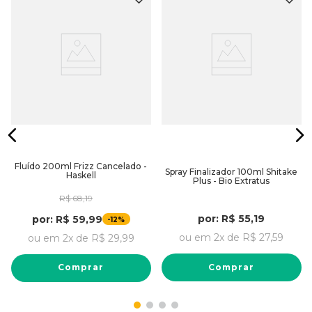
Fluído 200ml Frizz Cancelado -
Spray Finalizador 100ml Shitake
Haskell
Plus - Bio Extratus
R$
68
,
19
por:
R$
55
,
19
por:
R$
59
,
99
-
12%
ou em
2
x de
R$
27
,
59
ou em
2
x de
R$
29
,
99
Comprar
Comprar