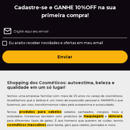
Cadastre-se e GANHE 10%OFF na sua
primeira compra!
Eu aceito receber novidades e ofertas em meu email
Enviar
Shopping dos Cosméticos: autoestima, beleza e
qualidade em um só lugar!
Somos uma empresa familiar com mais de 25 anos no varejo de cosméticos.
Acreditamos que a beleza é um meio de expressão pessoal e AMAMOS o que
fazemos, por isso, transformamos vidas pela autoestima e autocuidado.
Temos
produtos para cabelos
cabelos cacheados, crespos, lisos e
ondulados. Contamos também com produtos de
maquiagem
e
skincare
,
para diferentes tipos de peles. E aos homens que querem se cuidar, temos
cosméticos masculinos
para barba, géis para cabelo, pomadas e mais.