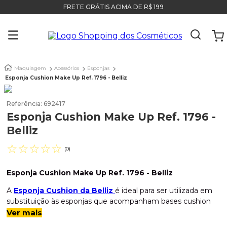
FRETE GRÁTIS ACIMA DE R$ 199
Maquiagem
Acessórios
Esponjas
Esponja Cushion Make Up Ref. 1796 - Belliz
Referência
:
692417
Esponja Cushion Make Up Ref. 1796 -
Belliz
☆
☆
☆
☆
☆
(
0
)
Esponja Cushion Make Up Ref. 1796 - Belliz
A
Esponja Cushion da Belliz
é ideal para ser utilizada em
substituição às esponjas que acompanham bases cushion
quando estas estiverem desgastadas. Feita em material
Ver mais
que não absorve a maquiagem, possibilita uma
aplicação