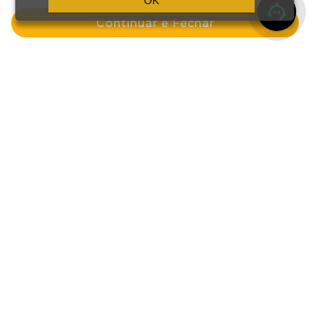
OK
ou em 6x de R$ 20,99
ou em 5x de R$ 21,83
Continuar e Fechar
Comprar
Comprar
Tinta Color 60ml 6.35uc Louro
Tinta Color 60ml 6.1 Louro Escuro
Escuro Chocolate
Cinza
por: R$ 89,69
por: R$ 109,19
ou em 4x de R$ 22,42
ou em 5x de R$ 21,83
Comprar
Comprar
Tinta So Pure Color 60ml 6.19
Tinta Evolution 60ml 6 Louro
Escuro
por: R$ 125,99
por: R$ 41,99