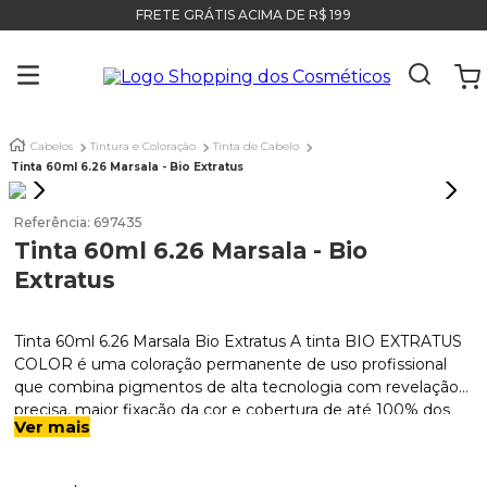
FRETE GRÁTIS ACIMA DE R$ 199
Cabelos
Tintura e Coloração
Tinta de Cabelo
Tinta 60ml 6.26 Marsala - Bio Extratus
Referência
:
697435
Tinta 60ml 6.26 Marsala - Bio
Extratus
Tinta 60ml 6.26 Marsala Bio Extratus A tinta BIO EXTRATUS
COLOR é uma coloração permanente de uso profissional
que combina pigmentos de alta tecnologia com revelação
precisa, maior fixação da cor e cobertura de até 100% dos
Ver mais
fios brancos. Sua fórmula tem ingredientes que protegem
os fios, evitando os danos comuns em processos químicos.
Indicação: Todos os tipos de cabelos. Modo de usar: Aplique