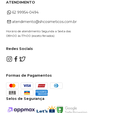
Troca e Devoluções
ATENDIMENTO
Cupons
Endereço de entrega
Formas de Pagamento
62 99954-0494
Alterar Cadastro
Retire na loja
atendimento@shcosmeticos.com.br
Dúvidas Frequentes
Horário de atendimento Segunda a Sexta das
08h00 às 17h00 (exceto feriados)
Redes Sociais
Formas de Pagamentos
Selos de Segurança