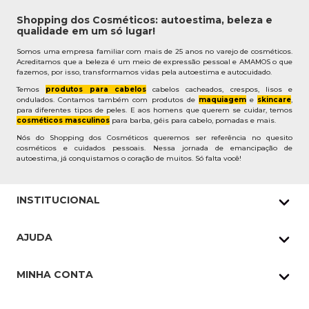
Shopping dos Cosméticos: autoestima, beleza e
qualidade em um só lugar!
Somos uma empresa familiar com mais de 25 anos no varejo de cosméticos.
Acreditamos que a beleza é um meio de expressão pessoal e AMAMOS o que
fazemos, por isso, transformamos vidas pela autoestima e autocuidado.
Temos
produtos para cabelos
cabelos cacheados, crespos, lisos e
ondulados. Contamos também com produtos de
maquiagem
e
skincare
,
para diferentes tipos de peles. E aos homens que querem se cuidar, temos
cosméticos masculinos
para barba, géis para cabelo, pomadas e mais.
Nós do Shopping dos Cosméticos queremos ser referência no quesito
cosméticos e cuidados pessoais. Nessa jornada de emancipação de
autoestima, já conquistamos o coração de muitos. Só falta você!
INSTITUCIONAL
Quem Somos
AJUDA
Nossas lojas
Política de Privacidade
Pedidos Whatsapp
MINHA CONTA
Frete e Entrega
Datas Especiais
Meus Pedidos