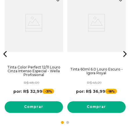
Tinta Color Perfect 12/11 Louro
Tinta 60ml 6.0 Louro Escuro -
Cinza Intenso Especial - Wella
Igora Royal
Profissional
R$
48
,
09
R$
45
,
29
por:
R$
32
,
99
por:
R$
36
,
99
-
-
31%
18%
Comprar
Comprar