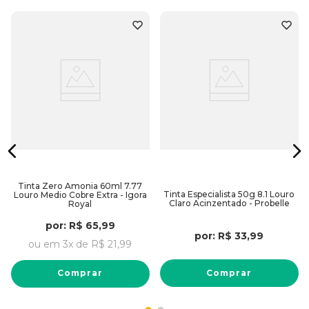
o
Tinta Zero Amonia 60ml 7.77
Tinta Especialista 50g 8.1 Louro
Louro Medio Cobre Extra - Igora
Claro Acinzentado - Probelle
Royal
por:
R$
65
,
99
por:
R$
33
,
99
ou em
3
x de
R$
21
,
99
Comprar
Comprar