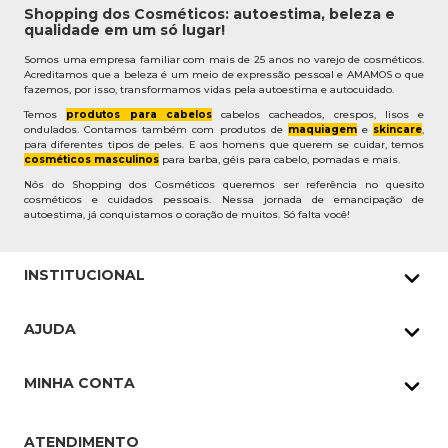
Shopping dos Cosméticos: autoestima, beleza e
qualidade em um só lugar!
Somos uma empresa familiar com mais de 25 anos no varejo de cosméticos.
Acreditamos que a beleza é um meio de expressão pessoal e AMAMOS o que
fazemos, por isso, transformamos vidas pela autoestima e autocuidado.
Temos
produtos para cabelos
cabelos cacheados, crespos, lisos e
ondulados. Contamos também com produtos de
maquiagem
e
skincare
,
para diferentes tipos de peles. E aos homens que querem se cuidar, temos
cosméticos masculinos
para barba, géis para cabelo, pomadas e mais.
Nós do Shopping dos Cosméticos queremos ser referência no quesito
cosméticos e cuidados pessoais. Nessa jornada de emancipação de
autoestima, já conquistamos o coração de muitos. Só falta você!
INSTITUCIONAL
Quem Somos
AJUDA
Nossas lojas
Política de Privacidade
Pedidos Whatsapp
MINHA CONTA
Frete e Entrega
Datas Especiais
Meus Pedidos
Troca e Devoluções
ATENDIMENTO
Cupons