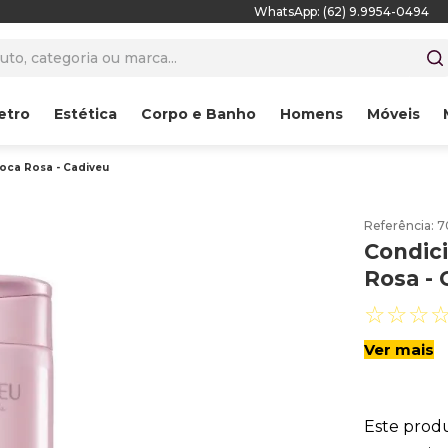
WhatsApp: (62) 9.9954-0494
to, categoria ou marca...
etro
Estética
Corpo e Banho
Homens
Móveis
oca Rosa - Cadiveu
Referência
:
7
Condic
Rosa - 
☆
☆
☆
Ver mais
Este prod