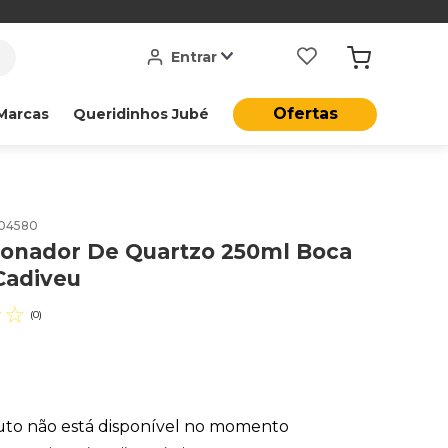
Entrar
Ofertas
Marcas
Queridinhos Jubé
04580
ionador De Quartzo 250ml Boca
Cadiveu
☆
☆
(
0
)
uto não está disponível no momento