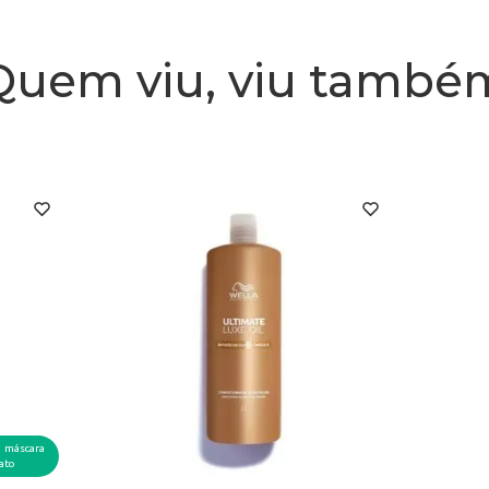
Quem viu, viu també
1 máscara
ato