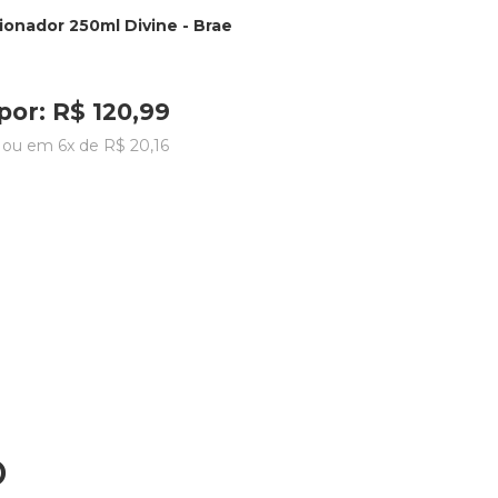
ionador 250ml Divine - Brae
por:
R$
120
,
99
ou em
6
x de
R$
20
,
16
o