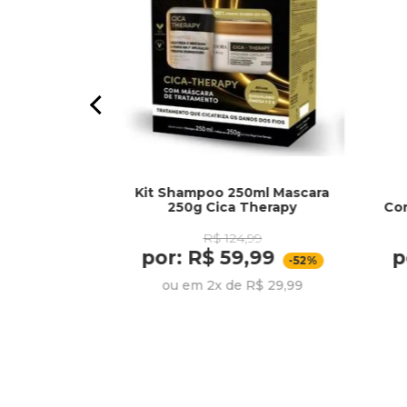
Kit Shampoo 250ml Mascara
1kg Tutano e
250g Cica Therapy
Co
das
R$ 124,99
99
por: R$ 59,99
p
,99
-52%
-30%
ou em 2x de R$ 29,99
R$ 25,33