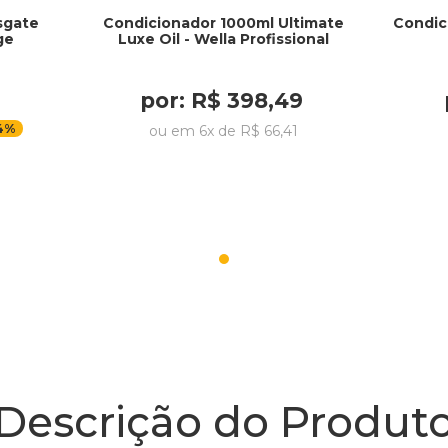
sgate
Condicionador 1000ml Ultimate
Condic
ge
Luxe Oil - Wella Profissional
por:
R$
398
,
49
4%
ou em
6
x de
R$
66
,
41
Descrição do Produt