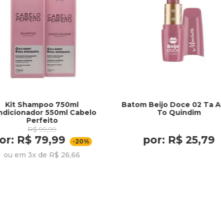
Kit Shampoo 750ml
Batom Beijo Doce 02 Ta A
ndicionador 550ml Cabelo
To Quindim
Perfeito
R$ 99,99
or: R$ 79,99
por: R$ 25,79
-20%
ou em 3x de R$ 26,66