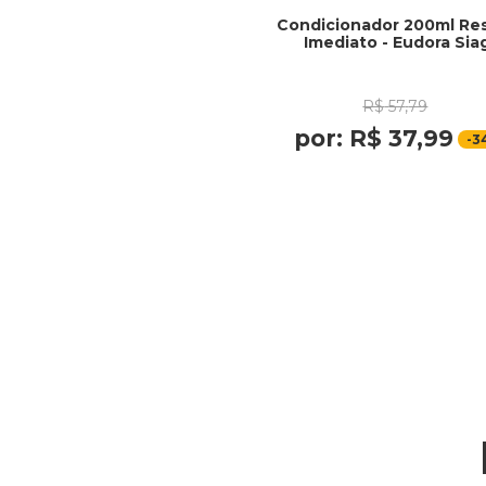
Condicionador 200ml Re
Imediato - Eudora Sia
R$
57
,
79
por:
R$
37
,
99
-
3