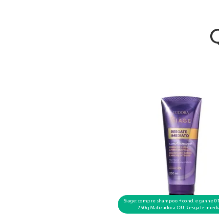
Siage: compre shampoo + cond. e ganhe 0
250g Matizadora OU Resgate imedi