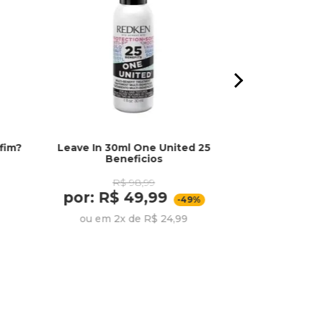
fim?
Leave In 30ml One United 25
Óleo Extraord
Beneficios
Flore
R$ 98,99
por: R$ 49,99
por:
-49%
ou em 2x de R$ 24,99
ou em 2