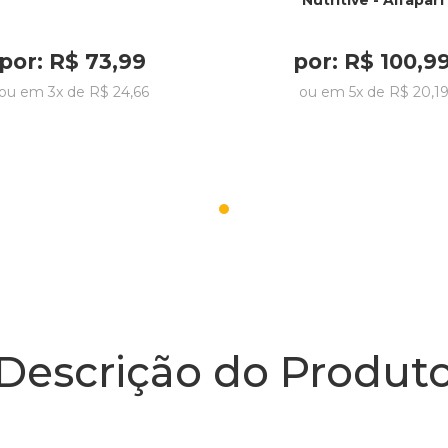
Nutritive - Alfaparf
por:
R$
73
,
99
por:
R$
100
,
9
ou em
3
x de
R$
24
,
66
ou em
5
x de
R$
20
,
1
Descrição do Produt