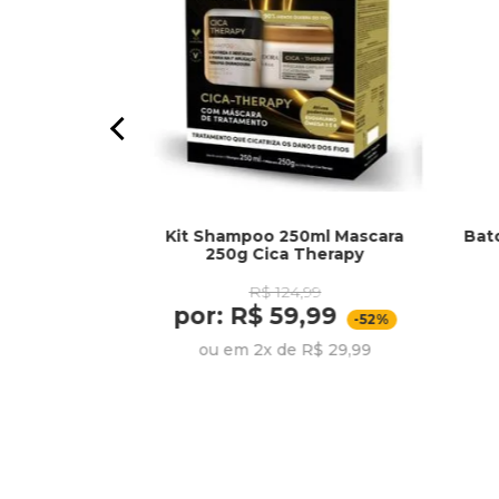
Kit Shampoo 250ml Mascara
Bat
50ml Maca Do
250g Cica Therapy
R$ 124,99
09
por: R$ 59,99
,99
-52%
-41%
ou em 2x de R$ 29,99