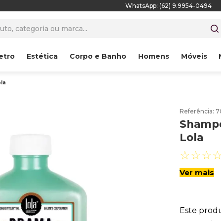
WhatsApp: (62) 9.9954-0494
to, categoria ou marca...
etro
Estética
Corpo e Banho
Homens
Móveis
la
Referência
:
7
Shampo
Lola
☆
☆
☆
Ver mais
Este prod