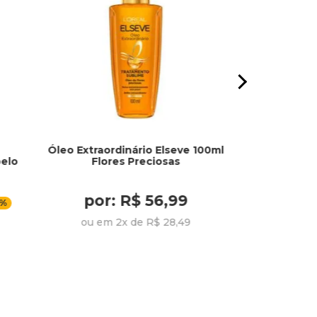
Óleo Extraordinário Elseve 100ml
Creme Faci
elo
Flores Preciosas
Antiss
por: R$ 56,99
por:
0%
ou em 2x de R$ 28,49
ou em 3