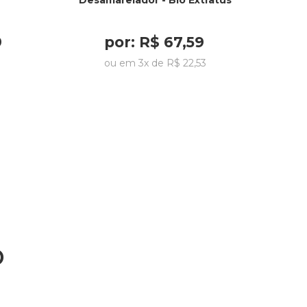
Desamarelador - Bio Extratus
9
por:
R$
67
,
59
9
ou em
3
x de
R$
22
,
53
o