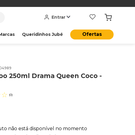
Entrar
Ofertas
Marcas
Queridinhos Jubé
04989
o 250ml Drama Queen Coco -
☆
☆
(
0
)
uto não está disponível no momento