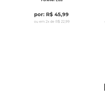
Forever Liss
por:
R$
45
,
99
ou em
2
x de
R$
22
,
99