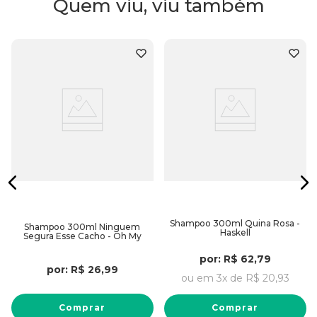
Quem viu, viu também
Shampoo 300ml Quina Rosa -
Shampoo 300ml Ninguem
Haskell
Segura Esse Cacho - Oh My
por:
R$
62
,
79
por:
R$
26
,
99
ou em
3
x de
R$
20
,
93
Comprar
Comprar