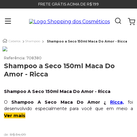
FRETE GRÁTIS ACIMA DE R$ 199
Cabelos
Shampoo
Shampoo a Seco 150ml Maca Do Amor - Ricca
Referência
:
708380
Shampoo a Seco 150ml Maca Do
Amor - Ricca
Shampoo A Seco 150ml Maca Do Amor - Ricca
O
Shampoo A Seco Maca Do Amor ¿
Ricca,
foi
desenvolvido especialmente para você que em meio a
correria do dia a dia não consegue tirar um tempinho para
Ver mais
lavar o cabelo e precisa de um help! Ele
elimina a
oleosidade dos fios instantaneamente, limpando,
deixando com visual incrível, fios soltos, leves e para
de:
R$
34
,
09