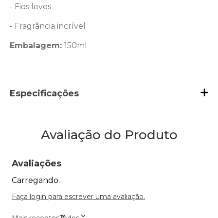
- Fios leves
- Fragrância incrível
Embalagem:
150ml
Especificações
Avaliação do Produto
Avaliações
Carregando…
Faça login para escrever uma avaliação.
Mais recentes
Todos