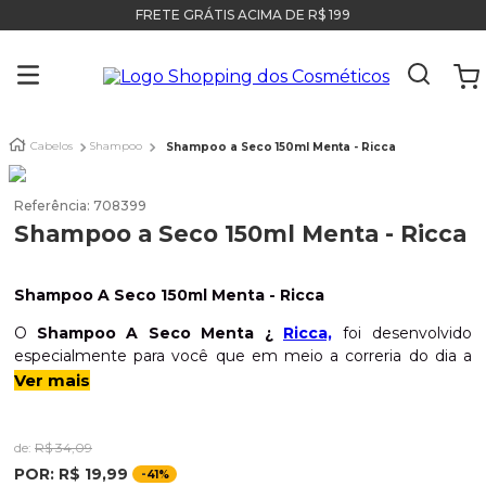
FRETE GRÁTIS ACIMA DE R$ 199
Cabelos
Shampoo
Shampoo a Seco 150ml Menta - Ricca
Referência
:
708399
Shampoo a Seco 150ml Menta - Ricca
Shampoo A Seco 150ml Menta - Ricca
O
Shampoo A Seco Menta ¿
Ricca,
foi desenvolvido
especialmente para você que em meio a correria do dia a
dia não consegue tirar um tempinho para lavar o cabelo e
Ver mais
precisa de um help! Ele
elimina a oleosidade dos fios
instantaneamente, limpando, deixando com visual
incrível, fios soltos, leves e para completar com um
de:
R$
34
,
09
cheiro incrível de menta.
Você não pode deixar de adquirir
POR:
R$
19
,
99
-
41%