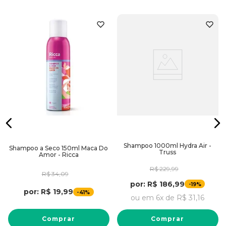
Shampoo 1000ml Hydra Air -
Shampoo a Seco 150ml Maca Do
Truss
Amor - Ricca
R$
229
,
99
R$
34
,
09
por:
R$
186
,
99
-
19%
por:
R$
19
,
99
-
41%
ou em
6
x de
R$
31
,
16
Comprar
Comprar