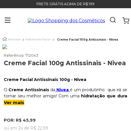
FRETE GRÁTIS ACIMA DE R$ 199
Skincare
Hidratante Facial
Creme Facial 100g Antissinais - Nivea
Referência
:
712043
Creme Facial 100g Antissinais - Nivea
Creme Facial Antissinais 100g - Nivea
O
Creme Antissinais
da
Nivea
é um produtinho que irá se
tornar seu melhor amigo! Com uma
hidratação que dura
até 30hr
ele tem
proteção contra os raios UVA e UVB
Ver mais
além de
reduzir as rugas e linhas de expressão
indesejáveis. Sua fórmula contém Água, Ceras e Vitamina E
POR:
R$
45
,
99
que agem como
antioxidante e rejuvenescedor
proporcionando uma
pele firme, saudável e sem
ou em
2
x de
R$
22
,
99