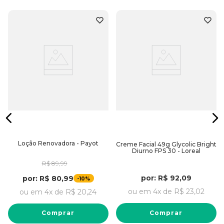
Loção Renovadora - Payot
Creme Facial 49g Glycolic Bright
Diurno FPS 30 - Loreal
R$
89
,
99
por:
R$
92
,
09
por:
R$
80
,
99
-
10%
ou em
4
x de
R$
23
,
02
ou em
4
x de
R$
20
,
24
Comprar
Comprar