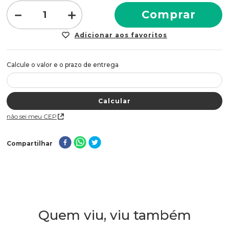
oleosidade.
－
＋
Comprar
Indicação:
Para todos os tipos de pele.
Modo de usar:
Com a pele limpa aplique uma pequena
quantidade do creme sobre o rosto e massageie com
movimentos circulares.
Não sei meu CEP
Compartilhar
Quem viu, viu também