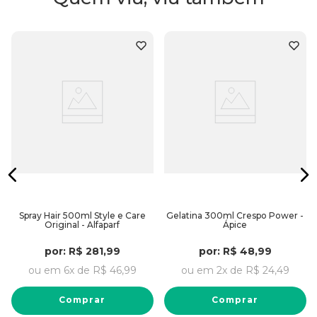
Spray Hair 500ml Style e Care
Gelatina 300ml Crespo Power -
Original - Alfaparf
Ápice
por:
R$
281
,
99
por:
R$
48
,
99
ou em
6
x de
R$
46
,
99
ou em
2
x de
R$
24
,
49
Comprar
Comprar