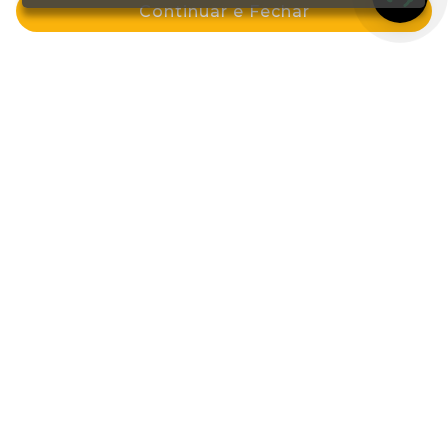
Continuar e Fechar
Spray Com Glitter 60ml Ouro
Spray Repelente 200ml Com Deet
Adulto Moskitoff
por: R$ 34,99
por: R$ 19,99
Comprar
Comprar
Cadastre-se e GANHE 10%OFF na sua
primeira compra!
Eu aceito receber novidades e ofertas em meu email