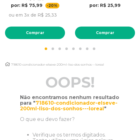
por: R$ 75,99
por: R$ 25,99
-20%
ou em 3x de R$ 25,33
Comprar
Comprar
718610-condicionador-elseve-200ml-liso-dos-sonhos---loreal
OOPS!
Não encontramos nenhum resultado
para "
718610-condicionador-elseve-
200ml-liso-dos-sonhos---loreal
"
O que eu devo fazer?
Verifique os termos digitados.