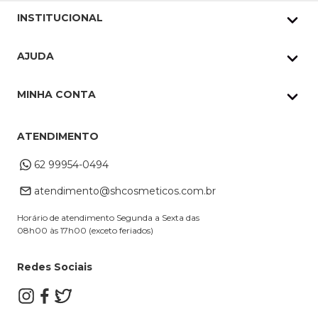
INSTITUCIONAL
Quem Somos
AJUDA
Nossas lojas
Política de Privacidade
Pedidos Whatsapp
MINHA CONTA
Frete e Entrega
Datas Especiais
Meus Pedidos
Troca e Devoluções
ATENDIMENTO
Cupons
Endereço de entrega
Formas de Pagamento
62 99954-0494
Alterar Cadastro
Retire na loja
atendimento@shcosmeticos.com.br
Dúvidas Frequentes
Horário de atendimento Segunda a Sexta das
08h00 às 17h00 (exceto feriados)
Redes Sociais