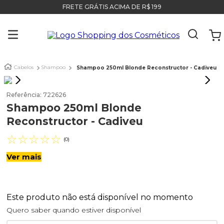
FRETE GRÁTIS ACIMA DE R$ 199
Cabelos
Shampoo
Shampoo 250ml Blonde Reconstructor - Cadiveu
Referência
:
722626
Shampoo 250ml Blonde
Reconstructor - Cadiveu
☆
☆
☆
☆
☆
(
0
)
Ver mais
Este produto não está disponível no momento
Quero saber quando estiver disponível