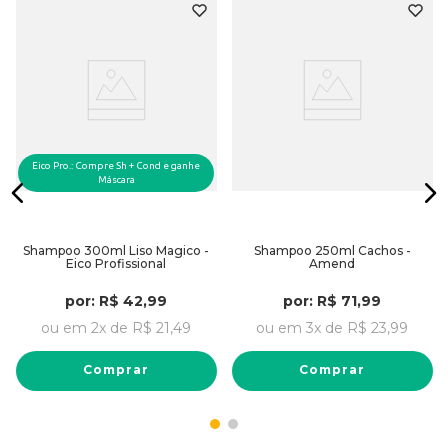
Eico Pro.: Compre Sh + Cond e ganhe
Máscara
Shampoo 300ml Liso Magico -
Shampoo 250ml Cachos -
Eico Profissional
Amend
por:
R$
42
,
99
por:
R$
71
,
99
ou em
2
x de
R$
21
,
49
ou em
3
x de
R$
23
,
99
Comprar
Comprar