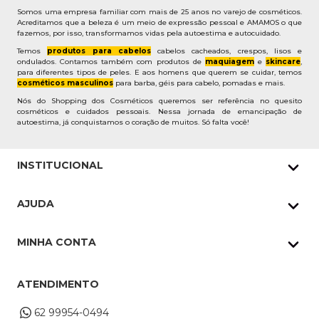
Somos uma empresa familiar com mais de 25 anos no varejo de cosméticos.
Acreditamos que a beleza é um meio de expressão pessoal e AMAMOS o que
fazemos, por isso, transformamos vidas pela autoestima e autocuidado.
Temos
produtos para cabelos
cabelos cacheados, crespos, lisos e
ondulados. Contamos também com produtos de
maquiagem
e
skincare
,
para diferentes tipos de peles. E aos homens que querem se cuidar, temos
cosméticos masculinos
para barba, géis para cabelo, pomadas e mais.
Nós do Shopping dos Cosméticos queremos ser referência no quesito
cosméticos e cuidados pessoais. Nessa jornada de emancipação de
autoestima, já conquistamos o coração de muitos. Só falta você!
INSTITUCIONAL
Quem Somos
AJUDA
Nossas lojas
Política de Privacidade
Pedidos Whatsapp
MINHA CONTA
Frete e Entrega
Datas Especiais
Meus Pedidos
Troca e Devoluções
ATENDIMENTO
Cupons
Endereço de entrega
Formas de Pagamento
62 99954-0494
Alterar Cadastro