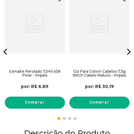
Esmalte Perolado 7,5ml 458
Giz Para Colorir Cabelos 7,3g
Polar - Impala
Stitch Cabelo Maluco - Impala
por:
R$
6
,
89
por:
R$
30
,
19
Comprar
Comprar
Descrição do Produto