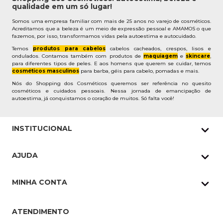
qualidade em um só lugar!
Somos uma empresa familiar com mais de 25 anos no varejo de cosméticos.
Acreditamos que a beleza é um meio de expressão pessoal e AMAMOS o que
fazemos, por isso, transformamos vidas pela autoestima e autocuidado.
Temos
produtos para cabelos
cabelos cacheados, crespos, lisos e
ondulados. Contamos também com produtos de
maquiagem
e
skincare
,
para diferentes tipos de peles. E aos homens que querem se cuidar, temos
cosméticos masculinos
para barba, géis para cabelo, pomadas e mais.
Nós do Shopping dos Cosméticos queremos ser referência no quesito
cosméticos e cuidados pessoais. Nessa jornada de emancipação de
autoestima, já conquistamos o coração de muitos. Só falta você!
INSTITUCIONAL
Quem Somos
AJUDA
Nossas lojas
Política de Privacidade
Pedidos Whatsapp
MINHA CONTA
Frete e Entrega
Datas Especiais
Meus Pedidos
Troca e Devoluções
ATENDIMENTO
Cupons
Endereço de entrega
Formas de Pagamento