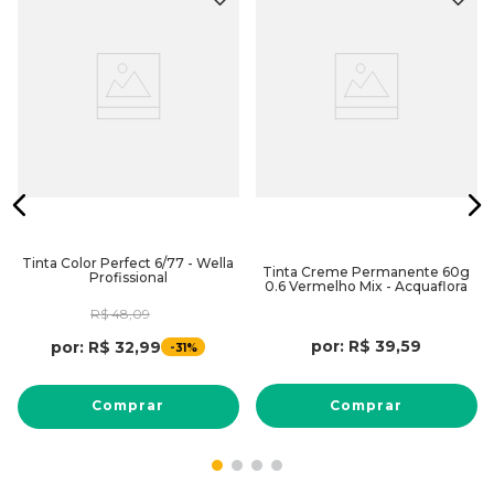
Tinta Color Perfect 6/77 - Wella
Tinta Creme Permanente 60g
Profissional
0.6 Vermelho Mix - Acquaflora
R$
48
,
09
por:
R$
39
,
59
por:
R$
32
,
99
-
31%
Comprar
Comprar