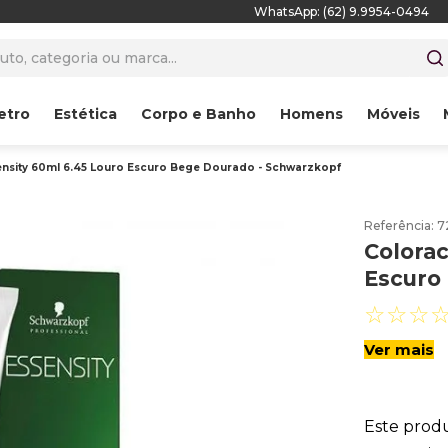
WhatsApp: (62) 9.9954-0494
to, categoria ou marca...
etro
Estética
Corpo e Banho
Homens
Móveis
nsity 60ml 6.45 Louro Escuro Bege Dourado - Schwarzkopf
Referência
:
7
Colorac
Escuro
☆
☆
☆
Ver mais
Este prod