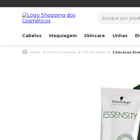
busque por produ
Cabelos
Maquiagem
Skincare
Unhas
El
Cabelos
Tintura e Coloração
Tinta de Cabelo
Coloracao Esse