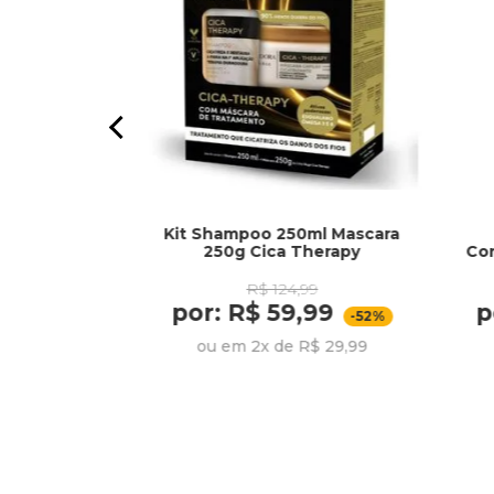
Kit Shampoo 250ml Mascara
 Basic
250g Cica Therapy
Co
R$ 124,99
99
por: R$ 59,99
p
,99
-52%
-20%
ou em 2x de R$ 29,99
R$ 21,33