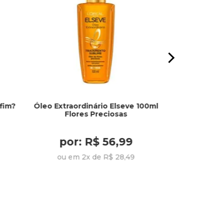
fim?
Óleo Extraordinário Elseve 100ml
Kit Cond
Flores Preciosas
Shampoo 750
R
por: R$ 56,99
por: R$
ou em 2x de R$ 28,49
ou em 6