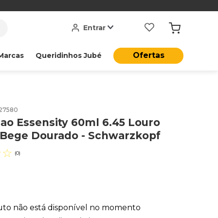
Entrar
Ofertas
Marcas
Queridinhos Jubé
27580
ao Essensity 60ml 6.45 Louro
 Bege Dourado - Schwarzkopf
☆
☆
(
0
)
uto não está disponível no momento