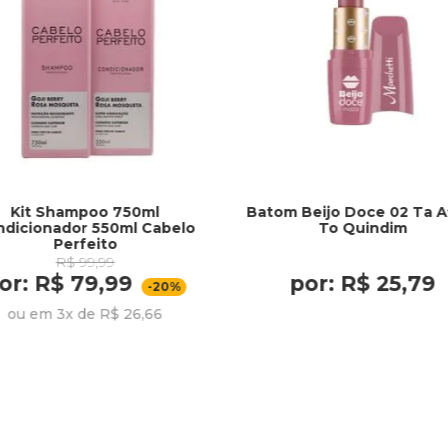
Kit Shampoo 750ml
Batom Beijo Doce 02 Ta A
ndicionador 550ml Cabelo
To Quindim
Perfeito
R$ 99,99
or: R$ 79,99
por: R$ 25,79
-20%
ou em 3x de R$ 26,66