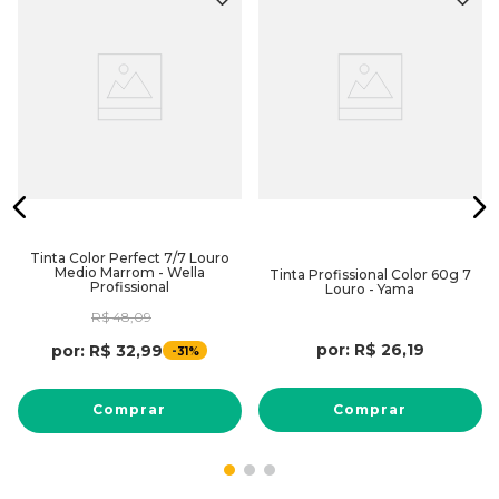
Tinta Color Perfect 7/7 Louro
Medio Marrom - Wella
Tinta Profissional Color 60g 7
Profissional
Louro - Yama
R$
48
,
09
por:
R$
26
,
19
por:
R$
32
,
99
-
31%
Comprar
Comprar