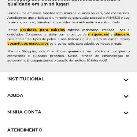
qualidade em um só lugar!
Somos uma empresa familiar com mais de 25 anos no varejo de cosméticos.
Acreditamos que a beleza é um meio de expressão pessoal e AMAMOS o que
fazemos, por isso, transformamos vidas pela autoestima e autocuidado.
Temos
produtos para cabelos
cabelos cacheados, crespos, lisos e
ondulados. Contamos também com produtos de
maquiagem
e
skincare
,
para diferentes tipos de peles. E aos homens que querem se cuidar, temos
cosméticos masculinos
para barba, géis para cabelo, pomadas e mais.
Nós do Shopping dos Cosméticos queremos ser referência no quesito
cosméticos e cuidados pessoais. Nessa jornada de emancipação de
autoestima, já conquistamos o coração de muitos. Só falta você!
INSTITUCIONAL
Quem Somos
AJUDA
Nossas lojas
Política de Privacidade
Pedidos Whatsapp
MINHA CONTA
Frete e Entrega
Datas Especiais
Meus Pedidos
Troca e Devoluções
ATENDIMENTO
Cupons
Endereço de entrega
Formas de Pagamento