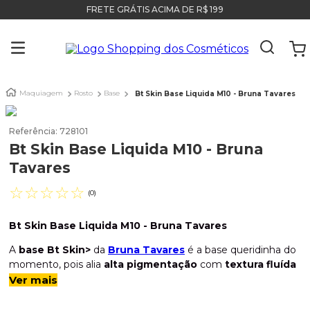
FRETE GRÁTIS ACIMA DE R$ 199
Maquiagem
Rosto
Base
Bt Skin Base Liquida M10 - Bruna Tavares
Referência
:
728101
Bt Skin Base Liquida M10 - Bruna
Tavares
☆
☆
☆
☆
☆
(
0
)
Bt Skin Base Liquida M10 - Bruna Tavares
A
base Bt Skin>
da
Bruna Tavares
é a base queridinha do
momento, pois alia
alta pigmentação
com
textura fluída
e aveludada
. Essa característica é o que garante
Ver mais
uniformidade, conforto,
acabamento
natural
na pele e
uma
cobertura de leve a média
, que permite a