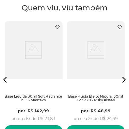
-Ácido Hialurônico,
Quem viu, viu também
-Evita o surgimento de manchas e envelhecimento
precoce;
-Antissinais;
-Cobertura leve a média;
-Produto Vegano;
-Fórmula hipoalergênica, não comedogênica e sem
parabenos;
Embalagem:
40ml
Base Líquida 30ml Soft Radiance
Base Fluida Efeito Natural 30ml
19O - Mascavo
Cor 220 - Ruby Kisses
por:
R$
142
,
99
por:
R$
48
,
99
ou em
6
x de
R$
23
,
83
ou em
2
x de
R$
24
,
49