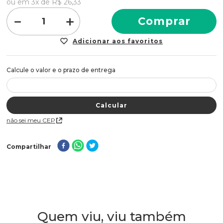
ou em
3
x de
R$
26
,
33
combinação perfeita para condicionamento e
reparação
－
＋
Comprar
dos fios desidratados
.
Não sei meu CEP
Compartilhar
Quem viu, viu também