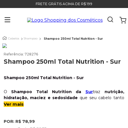
FRETE GRÁTIS ACIMA DE R$ 199
Cabelos
Shampoo
Shampoo 250ml Total Nutrition - Sur
Referência
:
728276
Shampoo 250ml Total Nutrition - Sur
Shampoo 250ml Total Nutrition - Sur
O
Shampoo Total Nutrition da
Sur
traz
nutrição,
hidratação, maciez e sedosidade
que seu cabelo tanto
precisa reparando os fios, dando mais
brilho e vitalidade as
Ver mais
madeixas
. Esse produtinho foi desenvolvido para agir nas
fragilidades dos fios que sofrem com a falta de nutrição e
POR:
R$
78
,
99
hidratação, deixando seus cabelos secos e quebradiços.
Possui
água de coco
associada ao óleo que é uma