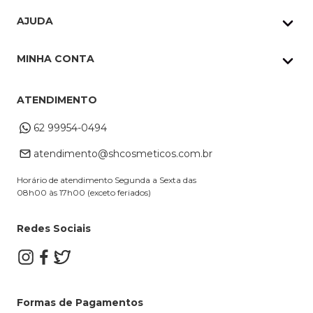
Quem Somos
AJUDA
Nossas lojas
Política de Privacidade
Pedidos Whatsapp
MINHA CONTA
Frete e Entrega
Datas Especiais
Meus Pedidos
Troca e Devoluções
ATENDIMENTO
Cupons
Endereço de entrega
Formas de Pagamento
62 99954-0494
Alterar Cadastro
Retire na loja
atendimento@shcosmeticos.com.br
Dúvidas Frequentes
Horário de atendimento Segunda a Sexta das
08h00 às 17h00 (exceto feriados)
Redes Sociais
Formas de Pagamentos