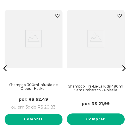
Shampoo 300ml Infusão de
Shampoo Tra-La-La Kids 480ml
Óleos - Haskell
Sem Embaraco - Phisalia
por:
R$
62
,
49
por:
R$
21
,
99
ou em
3
x de
R$
20
,
83
Comprar
Comprar