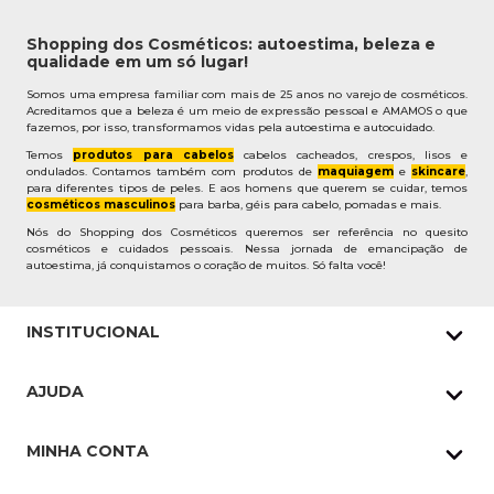
Shopping dos Cosméticos: autoestima, beleza e
qualidade em um só lugar!
Somos uma empresa familiar com mais de 25 anos no varejo de cosméticos.
Acreditamos que a beleza é um meio de expressão pessoal e AMAMOS o que
fazemos, por isso, transformamos vidas pela autoestima e autocuidado.
Temos
produtos para cabelos
cabelos cacheados, crespos, lisos e
ondulados. Contamos também com produtos de
maquiagem
e
skincare
,
para diferentes tipos de peles. E aos homens que querem se cuidar, temos
cosméticos masculinos
para barba, géis para cabelo, pomadas e mais.
Nós do Shopping dos Cosméticos queremos ser referência no quesito
cosméticos e cuidados pessoais. Nessa jornada de emancipação de
autoestima, já conquistamos o coração de muitos. Só falta você!
INSTITUCIONAL
Quem Somos
AJUDA
Nossas lojas
Política de Privacidade
Pedidos Whatsapp
MINHA CONTA
Frete e Entrega
Datas Especiais