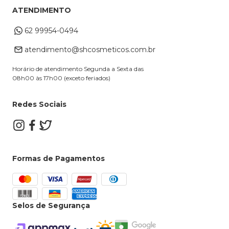
Meus Pedidos
Troca e Devoluções
ATENDIMENTO
Cupons
Endereço de entrega
Formas de Pagamento
62 99954-0494
Alterar Cadastro
Retire na loja
atendimento@shcosmeticos.com.br
Dúvidas Frequentes
Horário de atendimento Segunda a Sexta das
08h00 às 17h00 (exceto feriados)
Redes Sociais
Formas de Pagamentos
Selos de Segurança