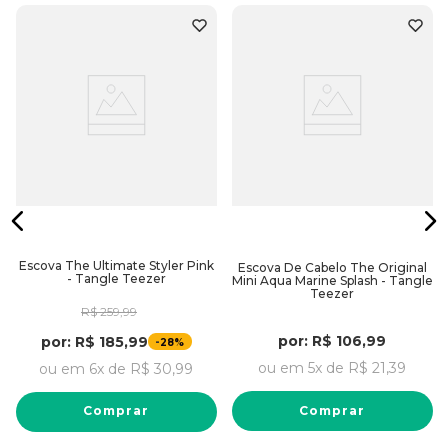
Escova The Ultimate Styler Pink
Escova De Cabelo The Original
- Tangle Teezer
Mini Aqua Marine Splash - Tangle
Teezer
R$
259
,
99
por:
R$
106
,
99
por:
R$
185
,
99
-
28%
ou em
5
x de
R$
21
,
39
ou em
6
x de
R$
30
,
99
Comprar
Comprar