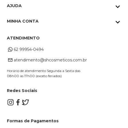
Quem Somos
AJUDA
Nossas lojas
Política de Privacidade
Pedidos Whatsapp
MINHA CONTA
Frete e Entrega
Datas Especiais
Meus Pedidos
Troca e Devoluções
ATENDIMENTO
Cupons
Endereço de entrega
Formas de Pagamento
62 99954-0494
Alterar Cadastro
Retire na loja
atendimento@shcosmeticos.com.br
Dúvidas Frequentes
Horário de atendimento Segunda a Sexta das
08h00 às 17h00 (exceto feriados)
Redes Sociais
Formas de Pagamentos