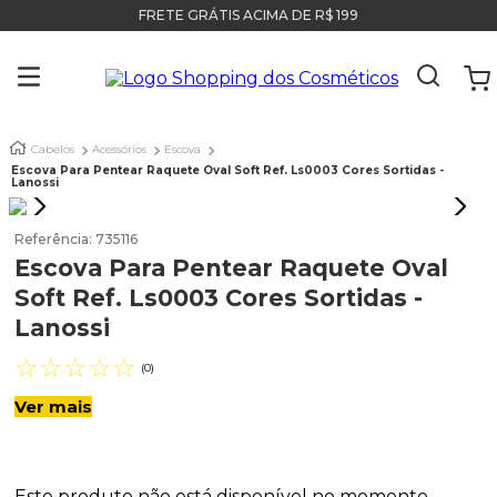
FRETE GRÁTIS ACIMA DE R$ 199
Cabelos
Acessórios
Escova
Escova Para Pentear Raquete Oval Soft Ref. Ls0003 Cores Sortidas -
Lanossi
Referência
:
735116
Escova Para Pentear Raquete Oval
Soft Ref. Ls0003 Cores Sortidas -
Lanossi
☆
☆
☆
☆
☆
(
0
)
Ver mais
Este produto não está disponível no momento