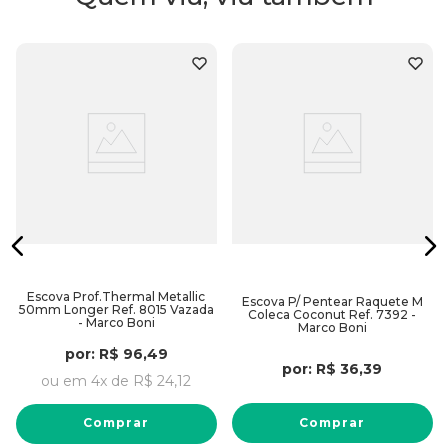
Escova Prof.Thermal Metallic
Escova P/ Pentear Raquete M
50mm Longer Ref. 8015 Vazada
Coleca Coconut Ref. 7392 -
- Marco Boni
Marco Boni
por:
R$
96
,
49
por:
R$
36
,
39
ou em
4
x de
R$
24
,
12
Comprar
Comprar