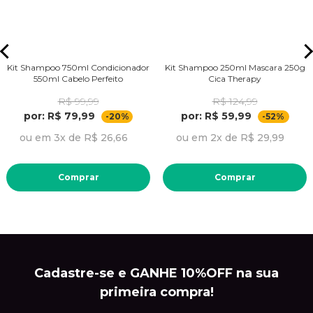
Kit Shampoo 750ml Condicionador
Kit Shampoo 250ml Mascara 250g
550ml Cabelo Perfeito
Cica Therapy
R$ 99,99
R$ 124,99
por: R$ 79,99
por: R$ 59,99
-20%
-52%
ou em 3x de R$ 26,66
ou em 2x de R$ 29,99
Comprar
Comprar
Cadastre-se e GANHE 10%OFF na sua
primeira compra!