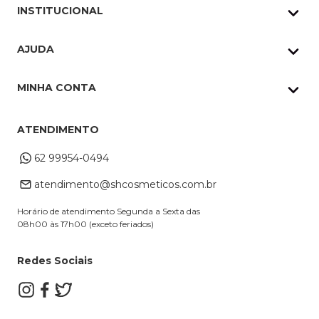
INSTITUCIONAL
Quem Somos
AJUDA
Nossas lojas
Política de Privacidade
Pedidos Whatsapp
MINHA CONTA
Frete e Entrega
Datas Especiais
Meus Pedidos
Troca e Devoluções
ATENDIMENTO
Cupons
Endereço de entrega
Formas de Pagamento
62 99954-0494
Alterar Cadastro
Retire na loja
atendimento@shcosmeticos.com.br
Dúvidas Frequentes
Horário de atendimento Segunda a Sexta das
08h00 às 17h00 (exceto feriados)
Redes Sociais