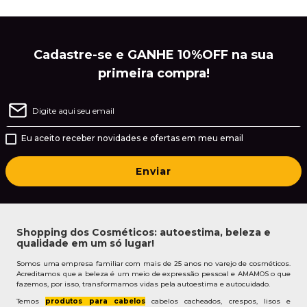
Cadastre-se e GANHE 10%OFF na sua
primeira compra!
Eu aceito receber novidades e ofertas em meu email
Enviar
Shopping dos Cosméticos: autoestima, beleza e
qualidade em um só lugar!
Somos uma empresa familiar com mais de 25 anos no varejo de cosméticos.
Acreditamos que a beleza é um meio de expressão pessoal e AMAMOS o que
fazemos, por isso, transformamos vidas pela autoestima e autocuidado.
Temos
produtos para cabelos
cabelos cacheados, crespos, lisos e