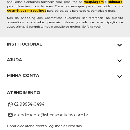
ondulados. Contamos também com produtos de
maquiagem
e
skincare
,
para diferentes tipos de peles. E aos homens que querem se cuidar, temos
cosméticos masculinos
para barba, géis para cabelo, pomadas e mais.
Nós do Shopping dos Cosméticos queremos ser referência no quesito
cosméticos e cuidados pessoais. Nessa jornada de emancipação de
autoestima, já conquistamos o coração de muitos. Só falta você!
INSTITUCIONAL
Quem Somos
AJUDA
Nossas lojas
Política de Privacidade
Pedidos Whatsapp
MINHA CONTA
Frete e Entrega
Datas Especiais
Meus Pedidos
Troca e Devoluções
ATENDIMENTO
Cupons
Endereço de entrega
Formas de Pagamento
62 99954-0494
Alterar Cadastro
Retire na loja
atendimento@shcosmeticos.com.br
Dúvidas Frequentes
Horário de atendimento Segunda a Sexta das