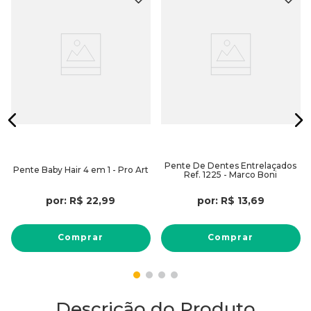
s
Pente De Dentes Entrelaçados
Pente Baby Hair 4 em 1 - Pro Art
Ref. 1225 - Marco Boni
por:
R$
22
,
99
por:
R$
13
,
69
Comprar
Comprar
Descrição do Produto