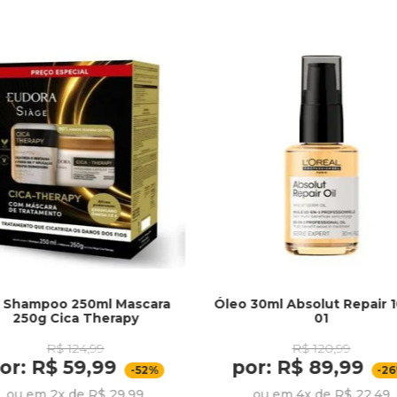
t Shampoo 250ml Mascara
Óleo 30ml Absolut Repair 
250g Cica Therapy
01
R$ 124,99
R$ 120,99
or: R$ 59,99
por: R$ 89,99
-52%
-2
ou em 2x de R$ 29,99
ou em 4x de R$ 22,49