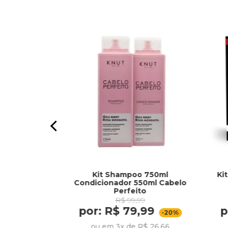
Kit Shampoo 750ml
Ki
per Clareador
Condicionador 550ml Cabelo
l
Perfeito
R$ 99,99
por: R$ 79,99
p
54,49
-20%
ou em 3x de R$ 26,66