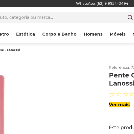
WhatsApp: (62) 9.9954-0494
to, categoria ou marca...
etro
Estética
Corpo e Banho
Homens
Móveis
se - Lanossi
Referência
:
7
Pente C
Lanoss
☆
☆
☆
Ver mais
Este prod