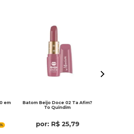
10 em
Batom Beijo Doce 02 Ta Afim?
Leave In 3
To Quindim
Be
R
por: R$ 25,79
por: R
6%