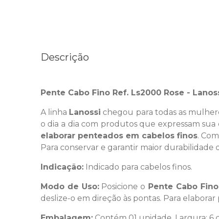
Descrição
Pente Cabo Fino Ref. Ls2000 Rose - Lanos
A linha
Lanossi
chegou para todas as mulheres
o dia a dia com produtos que expressam sua 
elaborar penteados em cabelos finos
. Co
Para conservar e garantir maior durabilidade
Indicação:
Indicado para cabelos finos.
Modo de Uso
:
Posicione o
Pente Cabo Fino
deslize-o em direção às pontas. Para elabora
Embalagem:
Contém 01 unidade, Largura: 6 c