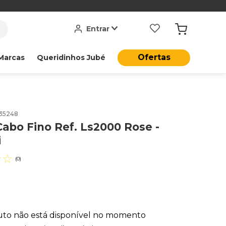
Entrar
Ofertas
Marcas
Queridinhos Jubé
35248
abo Fino Ref. Ls2000 Rose -
i
☆
☆
(
0
)
uto não está disponível no momento