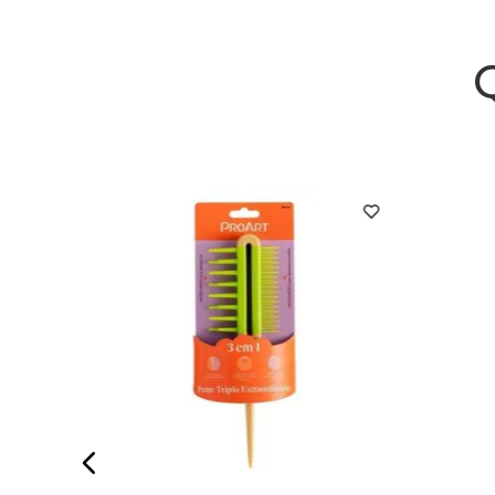
 0033
Boni