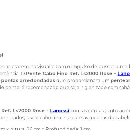
si
 arrasarem no visual e com o impulso de buscar o melhor
essência. O
Pente Cabo Fino Ref. Ls2000 Rose -
Lano
m
pontas arredondadas
que proporcionam um
pentear
 do pente, é recomendado que seja higienizado com sabã
 Ref. Ls2000 Rose -
Lanossi
com as cerdas junto ao c
r penteados, use o cabo fino e separe as mechas do cabe
m x Altura: 26 cm x Profundidade: 1 cm