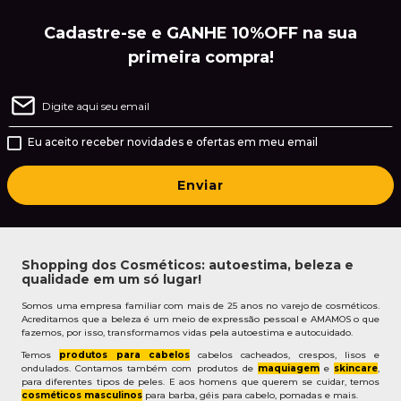
Cadastre-se e GANHE 10%OFF na sua
primeira compra!
Eu aceito receber novidades e ofertas em meu email
Enviar
Shopping dos Cosméticos: autoestima, beleza e
qualidade em um só lugar!
Somos uma empresa familiar com mais de 25 anos no varejo de cosméticos.
Acreditamos que a beleza é um meio de expressão pessoal e AMAMOS o que
fazemos, por isso, transformamos vidas pela autoestima e autocuidado.
Temos
produtos para cabelos
cabelos cacheados, crespos, lisos e
ondulados. Contamos também com produtos de
maquiagem
e
skincare
,
para diferentes tipos de peles. E aos homens que querem se cuidar, temos
cosméticos masculinos
para barba, géis para cabelo, pomadas e mais.