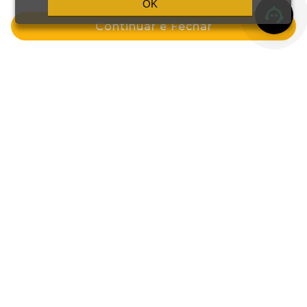
OK
por: R$ 39,69
por: R$ 43,89
Continuar e Fechar
ou em 2x de R$ 21,94
Comprar
Comprar
Tinta Illumina Color 60ml 10/69
Louro Clarissimo Violeta Cendre
Tinta Majirel 60g 4.0 Castanho
Natural Profundo Loreal
Profissional
por: R$ 59,89
R$ 51,19
ou em 2x de R$ 29,94
por: R$ 42,99
-16%
ou em 2x de R$ 21,49
Comprar
Comprar