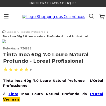
FRETE GRÁTIS ACIMA DE R$ 199
Cabelos
Produtos Profissionais
Tinta Inoa 60g 7.0 Louro Natural Profundo - Loreal Profissional
Referência
:
736899
Tinta Inoa 60g 7.0 Louro Natural
Profundo - Loreal Profissional
★
★
★
★
★
(
1
)
Tinta Inoa 60g 7.0 Louro Natural Profundo
- L'Oréal
Professionnel
A
Tinta
Inoa Louro Natural Profundo da
L'Oréal
Professionnel
é uma coloração permanente para todos os
Ver mais
tipos de cabelo. Ela
promove alta cobertura de 100% dos