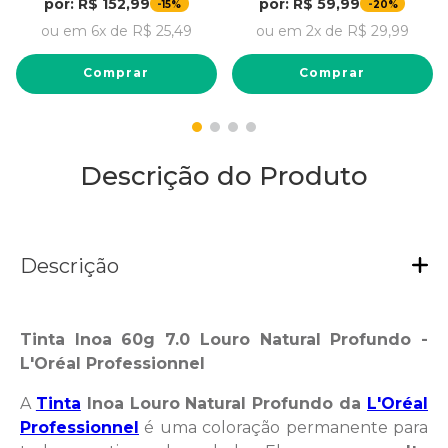
por:
R$
152
,
99
por:
R$
59
,
99
-
-
15%
20%
ou em
6
x de
R$
25
,
49
ou em
2
x de
R$
29
,
99
Comprar
Comprar
Descrição do Produto
Descrição
Tinta Inoa 60g 7.0 Louro Natural Profundo
-
L'Oréal Professionnel
A
Tinta
Inoa Louro Natural Profundo da
L'Oréal
Professionnel
é uma coloração permanente para