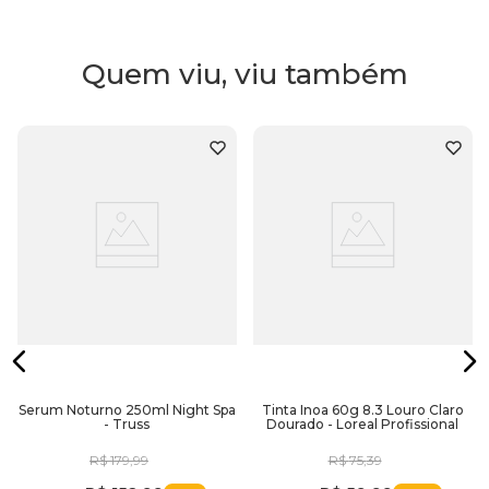
- Observações:
-Siga atentamente os passos descritos na bula do produto.
Quem viu, viu também
- Recomendamos a utilização com a ajuda de um
profissional.
- Gestantes e lactantes devem consultar seu médico antes
de fazer o uso.
- Indicamos que seja realizado o teste de toque e mecha
antes de fazer o procedimento.
Benefícios:
- Cobertura 100% dos fios brancos
- Trata o couro cabeludo
- Não contém amônia
Serum Noturno 250ml Night Spa
Tinta Inoa 60g 8.3 Louro Claro
- Truss
Dourado - Loreal Profissional
- A base de óleos
R$
179
,
99
R$
75
,
39
Embalagem:
60g.