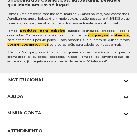
Shopping dos Cosméticos: autoestima, beleza e
qualidade em um só lugar!
Somos uma empresa familiar com mais de 25 anos no varejo de cosméticos.
Acreditamos que a beleza é um meio de expressão pessoal e AMAMOS o que
fazemos, por isso, transformamos vidas pela autoestima e autocuidado.
Temos
produtos para cabelos
cabelos cacheados, crespos, lisos e
ondulados. Contamos também com produtos de
maquiagem
e
skincare
,
para diferentes tipos de peles. E aos homens que querem se cuidar, temos
cosméticos masculinos
para barba, géis para cabelo, pomadas e mais.
Nós do Shopping dos Cosméticos queremos ser referência no quesito
cosméticos e cuidados pessoais. Nessa jornada de emancipação de
autoestima, já conquistamos o coração de muitos. Só falta você!
INSTITUCIONAL
Quem Somos
AJUDA
Nossas lojas
Política de Privacidade
Pedidos Whatsapp
MINHA CONTA
Frete e Entrega
Datas Especiais
Meus Pedidos
Troca e Devoluções
ATENDIMENTO
Cupons
Endereço de entrega