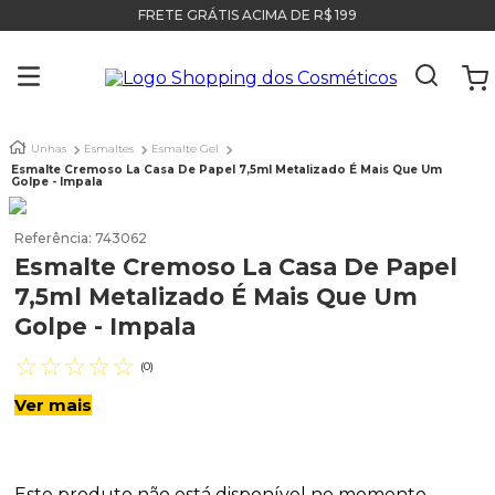
FRETE GRÁTIS ACIMA DE R$ 199
Unhas
Esmaltes
Esmalte Gel
Esmalte Cremoso La Casa De Papel 7,5ml Metalizado É Mais Que Um
Golpe - Impala
Referência
:
743062
Esmalte Cremoso La Casa De Papel
7,5ml Metalizado É Mais Que Um
Golpe - Impala
☆
☆
☆
☆
☆
(
0
)
Ver mais
Este produto não está disponível no momento