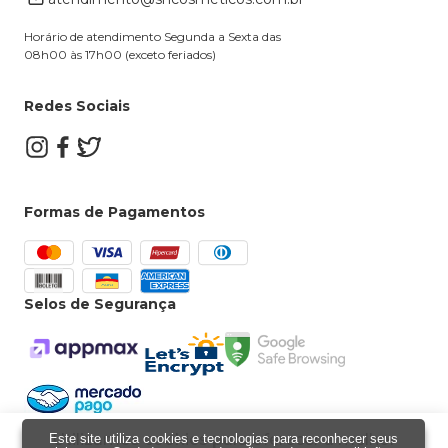
Dúvidas Frequentes
Horário de atendimento Segunda a Sexta das
08h00 às 17h00 (exceto feriados)
Redes Sociais
Formas de Pagamentos
Selos de Segurança
Utilizamos cookies para oferecer a melhor
Este site utiliza cookies e tecnologias para reconhecer seus
Powered by
Developed by