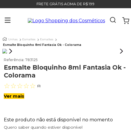
FRETE GRÁTIS ACIMA DE R$ 199
Unhas
Esmaltes
Esmaltes
Esmalte Bloquinho 8ml Fantasia Ok - Colorama
Referência
:
783125
Esmalte Bloquinho 8ml Fantasia Ok -
Colorama
☆
☆
☆
☆
☆
(
0
)
Ver mais
Este produto não está disponível no momento
Quero saber quando estiver disponível