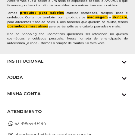
Acreditamos que a beleza é um meio de expressão pessoal e AMAMOS o que
fazemos, por isso, transformamos vidas pela autoestima e autocuidado.
Temos
produtos para cabelos
cabelos cacheados, crespos, lisos e
ondulados. Contamos também com produtos de
maquiagem
e
skincare
,
para diferentes tipos de peles. E aos homens que querem se cuidar, temos
cosméticos masculinos
para barba, géis para cabelo, pomadas e mais.
Nós do Shopping dos Cosméticos queremos ser referência no quesito
cosméticos e cuidados pessoais. Nessa jornada de emancipação de
autoestima, já conquistamos o coração de muitos. Só falta você!
INSTITUCIONAL
Quem Somos
AJUDA
Nossas lojas
Política de Privacidade
Pedidos Whatsapp
MINHA CONTA
Frete e Entrega
Datas Especiais
Meus Pedidos
Troca e Devoluções
ATENDIMENTO
Cupons
Endereço de entrega
Formas de Pagamento
62 99954-0494
Alterar Cadastro
Retire na loja
atendimento@shcosmeticos.com.br