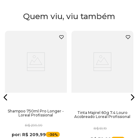
- Resveratrol
- Co-emulsão
Quem viu, viu também
Embalagem:
750ml.
Shampoo 750ml Pro Longer -
Tinta Majirel 60g 7.4 Louro
Loreal Profissional
Acobreado Loreal Profissional
R$
299
,
99
R$
51
,
19
por:
R$
209
,
99
-
30%