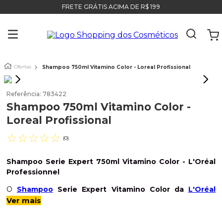
FRETE GRÁTIS ACIMA DE R$ 199
Ofertas
Shampoo 750ml Vitamino Color - Loreal Profissional
Referência
:
783422
Shampoo 750ml Vitamino Color -
Loreal Profissional
☆
☆
☆
☆
☆
(
0
)
Shampoo Serie Expert 750ml Vitamino Color
- L'Oréal
Professionnel
O
Shampoo
Serie Expert Vitamino Color da
L'Oréal
Professionnel
é um produtinho perfeito para realizar uma
Ver mais
limpeza delicada sem agredir o couro cabeludo
mantendo o brilho e
preservando a cor.
Sua fórmula conta