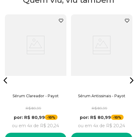
Quem viu, viu também
Sérum Clareador - Payot
Sérum Antissinais - Payot
R$
89
,
99
R$
89
,
99
por:
R$
80
,
99
por:
R$
80
,
99
-
-
10%
10%
ou em
4
x de
R$
20
,
24
ou em
4
x de
R$
20
,
24