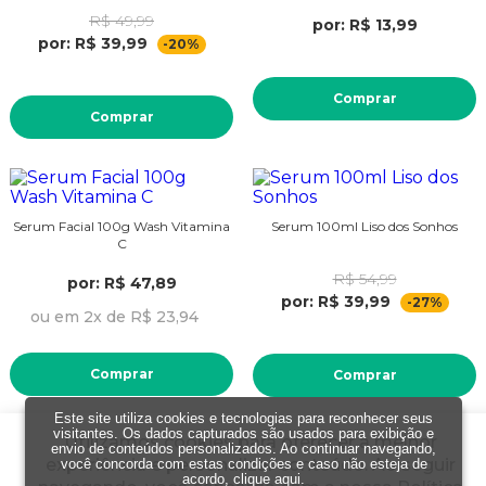
R$ 49,99
por: R$ 13,99
por: R$ 39,99
-20%
Comprar
Comprar
Serum Facial 100g Wash Vitamina
Serum 100ml Liso dos Sonhos
C
R$ 54,99
por: R$ 47,89
por: R$ 39,99
-27%
ou em 2x de R$ 23,94
Comprar
Comprar
Este site utiliza cookies e tecnologias para reconhecer seus
visitantes. Os dados capturados são usados para exibição e
Utilizamos cookies para oferecer a melhor
envio de conteúdos personalizados. Ao continuar navegando,
experiência e personalizar conteúdo. Ao seguir
você concorda com estas condições e caso não esteja de
Sérum Clareador
acordo,
clique aqui
.
Bb Serum 30ml Fps 60 V210