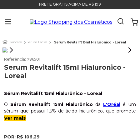
FRETE GRÁTIS ACIMA DE R$ 199
Skincare
Serum Facial
Serum Revitalift 15ml Hialuronico - Loreal
Referência
:
786501
Serum Revitalift 15ml Hialuronico -
Loreal
Sérum Revitalift 15ml Hialurônico - Loreal
O
Sérum Revitalift 15ml Hialurônico
da
L'Oréal
é um
sérum que possui 1,5% de ácido hialurônico, que promete
reduzir em 40% as linhas de expressão nas primeiras 4
Ver mais
semanas de uso.
O ácido hialurônico é conhecido por suas
propriedades hidratantes e de preenchimento. Ele é uma
POR:
R$
106
,
29
substância naturalmente presente na pele que ajuda a