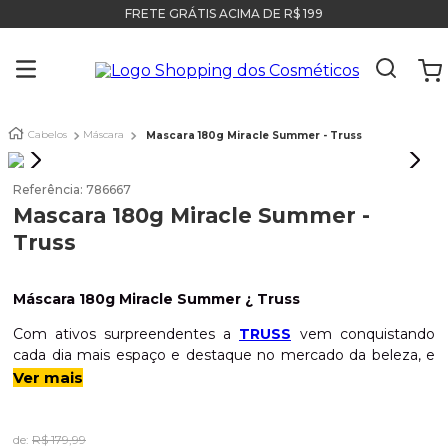
FRETE GRÁTIS ACIMA DE R$ 199
Cabelos
Máscara
Mascara 180g Miracle Summer - Truss
Referência
:
786667
Mascara 180g Miracle Summer -
Truss
Máscara 180g Miracle Summer ¿ Truss
Com ativos surpreendentes a
TRUSS
vem conquistando
cada dia mais espaço e destaque no mercado da beleza, e
você não pode deixar de experimentar os produtos incríveis
Ver mais
da marca. O verão é tão esperado e a
TRUSS
não poderia
deixar de cuidar dos seus fios nessa hora também. A
Máscara Miracle Summer
foi formulada especialmente
de:
R$
179
,
99