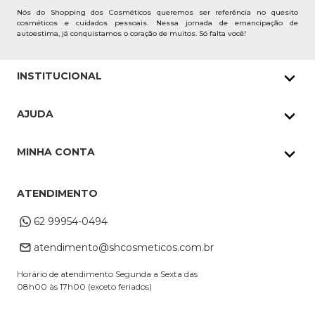
Nós do Shopping dos Cosméticos queremos ser referência no quesito
cosméticos e cuidados pessoais. Nessa jornada de emancipação de
autoestima, já conquistamos o coração de muitos. Só falta você!
INSTITUCIONAL
Quem Somos
AJUDA
Nossas lojas
Política de Privacidade
Pedidos Whatsapp
MINHA CONTA
Frete e Entrega
Datas Especiais
Meus Pedidos
Troca e Devoluções
ATENDIMENTO
Cupons
Endereço de entrega
Formas de Pagamento
62 99954-0494
Alterar Cadastro
Retire na loja
atendimento@shcosmeticos.com.br
Dúvidas Frequentes
Horário de atendimento Segunda a Sexta das
08h00 às 17h00 (exceto feriados)