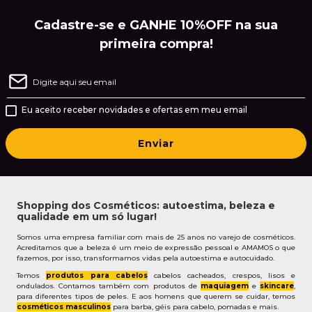
Cadastre-se e GANHE 10%OFF na sua
primeira compra!
Eu aceito receber novidades e ofertas em meu email
Enviar
Shopping dos Cosméticos: autoestima, beleza e
qualidade em um só lugar!
Somos uma empresa familiar com mais de 25 anos no varejo de cosméticos.
Acreditamos que a beleza é um meio de expressão pessoal e AMAMOS o que
fazemos, por isso, transformamos vidas pela autoestima e autocuidado.
Temos
produtos para cabelos
cabelos cacheados, crespos, lisos e
ondulados. Contamos também com produtos de
maquiagem
e
skincare
,
para diferentes tipos de peles. E aos homens que querem se cuidar, temos
cosméticos masculinos
para barba, géis para cabelo, pomadas e mais.