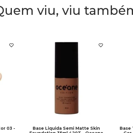
Quem viu, viu també
or 03 -
Base Liquida Semi Matte Skin
Base 