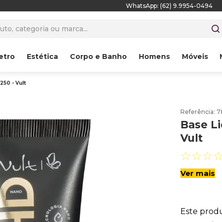
WhatsApp: (62) 9.9954-0494
to, categoria ou marca...
etro
Estética
Corpo e Banho
Homens
Móveis
50 - Vult
Referência
:
7
Base Li
Vult
☆
☆
☆
Ver mais
Este prod