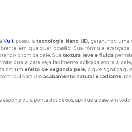
a
Vult
possui a
tecnologia Nano HD,
garantindo uma c
umbrante em qualquer ocasião! Sua fórmula avançad
izando o tom da pele. Sua
textura leve
e fluida
permite
rmite que a base seja facilmente aplicada sobre a pel
ulta em um
efeito de segunda pele,
o que significa qu
o contribui para um
acabamento natural e radiante,
rea
a esponja ou a ponta dos dedos, aplique a base em todo