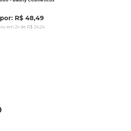
 060 - Bauny Cosmeticos
por:
R$
48
,
49
ou em
2
x de
R$
24
,
24
o