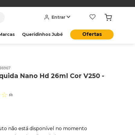
Entrar
Ofertas
Marcas
Queridinhos Jubé
86967
quida Nano Hd 26ml Cor V250 -
☆
☆
(
0
)
uto não está disponível no momento