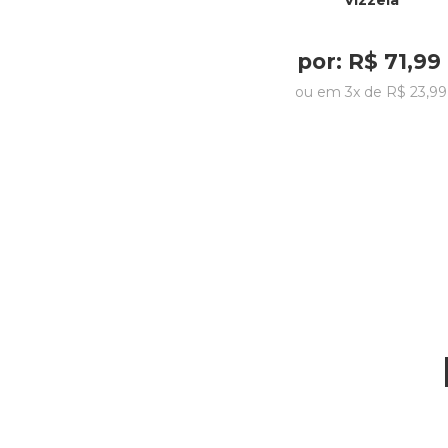
Vizzela
por:
R$
71
,
99
ou em
3
x de
R$
23
,
99