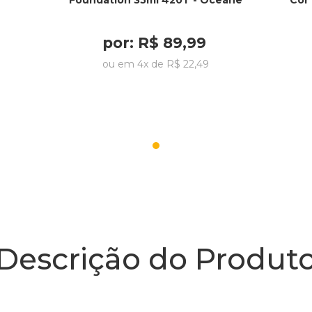
Foundation 35ml 420T - Oceane
Cor
por:
R$
89
,
99
ou em
4
x de
R$
22
,
49
Descrição do Produt