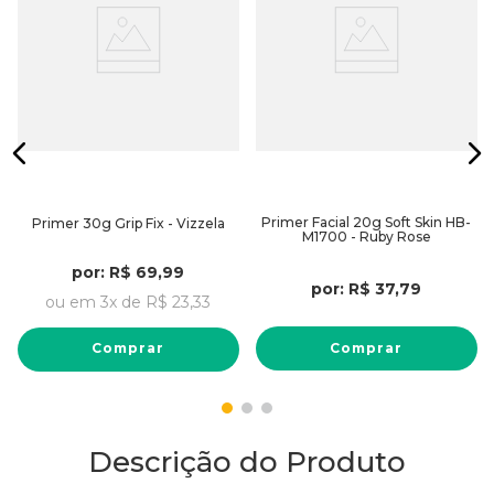
Primer Facial 20g Soft Skin HB-
Primer 30g Grip Fix - Vizzela
M1700 - Ruby Rose
por:
R$
69
,
99
por:
R$
37
,
79
ou em
3
x de
R$
23
,
33
Comprar
Comprar
Descrição do Produto