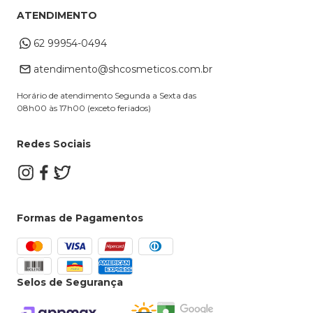
Meus Pedidos
Troca e Devoluções
ATENDIMENTO
Cupons
Endereço de entrega
Formas de Pagamento
62 99954-0494
Alterar Cadastro
Retire na loja
atendimento@shcosmeticos.com.br
Dúvidas Frequentes
Horário de atendimento Segunda a Sexta das
08h00 às 17h00 (exceto feriados)
Redes Sociais
Formas de Pagamentos
Selos de Segurança