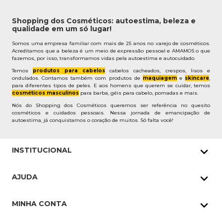
Shopping dos Cosméticos: autoestima, beleza e
qualidade em um só lugar!
Somos uma empresa familiar com mais de 25 anos no varejo de cosméticos.
Acreditamos que a beleza é um meio de expressão pessoal e AMAMOS o que
fazemos, por isso, transformamos vidas pela autoestima e autocuidado.
Temos
produtos para cabelos
cabelos cacheados, crespos, lisos e
ondulados. Contamos também com produtos de
maquiagem
e
skincare
,
para diferentes tipos de peles. E aos homens que querem se cuidar, temos
cosméticos masculinos
para barba, géis para cabelo, pomadas e mais.
Nós do Shopping dos Cosméticos queremos ser referência no quesito
cosméticos e cuidados pessoais. Nessa jornada de emancipação de
autoestima, já conquistamos o coração de muitos. Só falta você!
INSTITUCIONAL
Quem Somos
AJUDA
Nossas lojas
Política de Privacidade
Pedidos Whatsapp
MINHA CONTA
Frete e Entrega
Datas Especiais