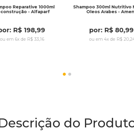
poo Reparative 1000ml
Shampoo 300ml Nutritivo M
construção - Alfaparf
Oleos Arabes - Ame
por:
R$
198
,
99
por:
R$
80
,
99
ou em
6
x de
R$
33
,
16
ou em
4
x de
R$
20
,
2
Descrição do Produt