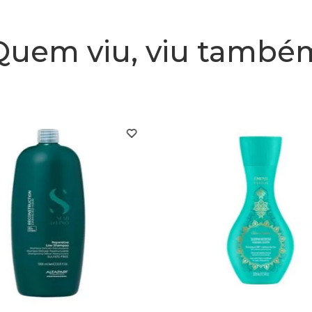
- Cabelos h
Quem viu, viu també
- Limpeza d
- Livre de p
Embalagem