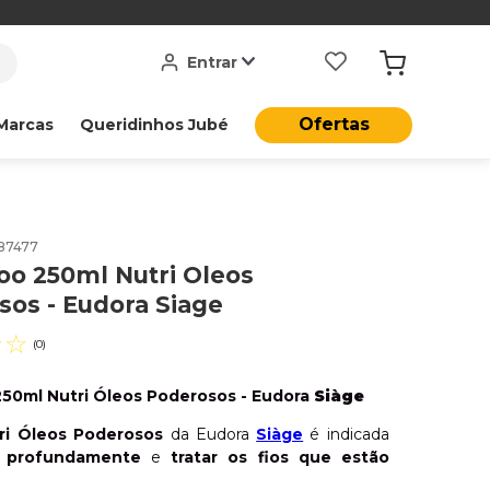
Entrar
Ofertas
Marcas
Queridinhos Jubé
87477
o 250ml Nutri Oleos
sos - Eudora Siage
☆
☆
(
0
)
50ml Nutri Óleos Poderosos - Eudora
Siàge
ri Óleos Poderosos
da Eudora
Siàge
é indicada
r profundamente
e
tratar os fios que estão
superelásticos
. Uma combinação incrível de