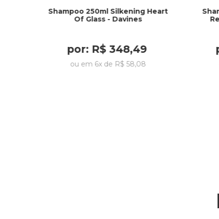
Shampoo 250ml Silkening Heart
Sham
Of Glass - Davines
Re
por:
R$
348
,
49
ou em
6
x de
R$
58
,
08