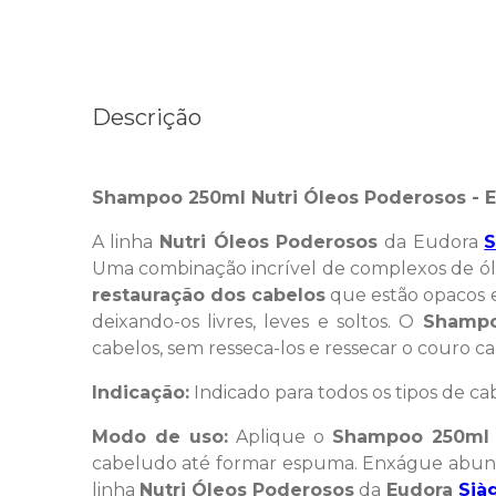
Descrição
Shampoo 250ml Nutri Óleos Poderosos - 
A linha
Nutri Óleos Poderosos
da Eudora
S
Uma combinação incrível de complexos de óleos
restauração dos cabelos
que estão opacos e
deixando-os livres, leves e soltos. O
Shampo
cabelos, sem resseca-los e ressecar o couro c
Indicação:
Indicado para todos os tipos de ca
Modo de uso:
Aplique o
Shampoo 250ml 
cabeludo até formar espuma. Enxágue abund
linha
Nutri Óleos Poderosos
da
Eudora
Sià