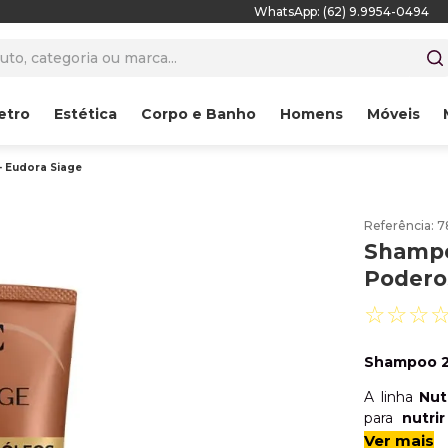
WhatsApp: (62) 9.9954-0494
to, categoria ou marca...
etro
Estética
Corpo e Banho
Homens
Móveis
- Eudora Siage
Referência
:
7
Shampo
Podero
☆
☆
☆
Shampoo 2
A linha
Nut
para
nutri
rígidos e 
Ver mais