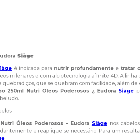
Eudora
Siàge
iàge
é indicada para
nutrir profundamente
e
tratar 
 milenares e com a biotecnologia affinite 4D. A linha é 
 quebradiços, que se quebram com facilidade, além de
o 250ml Nutri Oleos Poderosos ¿ Eudora
Siàge
pr
abeludo.
belos.
Nutri Óleos Poderosos - Eudora
Siàge
nos cabelo
antemente e reaplique se necessário. Para um result
ge
.