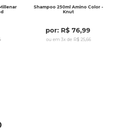
illenar
Shampoo 250ml Amino Color -
nd
Knut
por:
R$
76
,
99
4
ou em
3
x de
R$
25
,
66
o