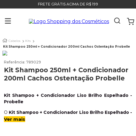
FRETE GRÁTIS ACIMA DE R$ 199
Cabelos
Kits
Kit Shampoo 250ml + Condicionador 200ml Cachos Ostentação Probelle
Referência
:
789029
Kit Shampoo 250ml + Condicionador
200ml Cachos Ostentação Probelle
Kit Shampoo + Condicionador Liso Brilho Espelhado -
Probelle
O
Kit Shampoo + Condicionador Liso Brilho Espelhado -
Probelle
é indicado para todos os tipos de cabelos. Ele
Ver mais
proporciona aos cabelos um
brilho espelhado
excepcional, deixando os cabelos com um toque