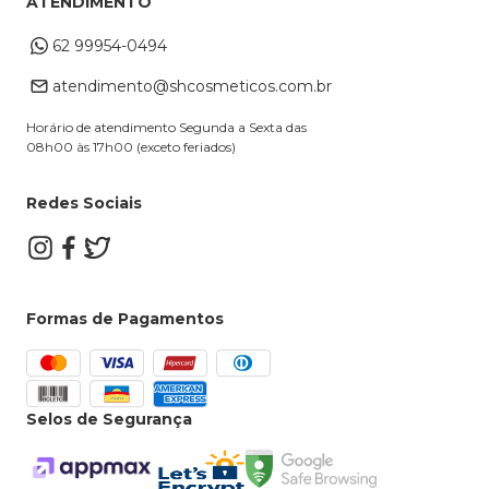
ATENDIMENTO
Cupons
Endereço de entrega
Formas de Pagamento
62 99954-0494
Alterar Cadastro
Retire na loja
atendimento@shcosmeticos.com.br
Dúvidas Frequentes
Horário de atendimento Segunda a Sexta das
08h00 às 17h00 (exceto feriados)
Redes Sociais
Formas de Pagamentos
Selos de Segurança