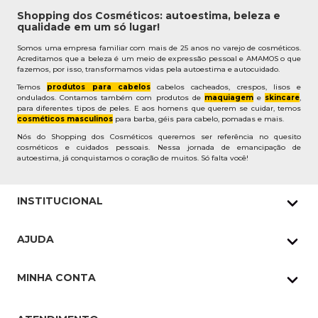
Shopping dos Cosméticos: autoestima, beleza e
qualidade em um só lugar!
Somos uma empresa familiar com mais de 25 anos no varejo de cosméticos.
Acreditamos que a beleza é um meio de expressão pessoal e AMAMOS o que
fazemos, por isso, transformamos vidas pela autoestima e autocuidado.
Temos
produtos para cabelos
cabelos cacheados, crespos, lisos e
ondulados. Contamos também com produtos de
maquiagem
e
skincare
,
para diferentes tipos de peles. E aos homens que querem se cuidar, temos
cosméticos masculinos
para barba, géis para cabelo, pomadas e mais.
Nós do Shopping dos Cosméticos queremos ser referência no quesito
cosméticos e cuidados pessoais. Nessa jornada de emancipação de
autoestima, já conquistamos o coração de muitos. Só falta você!
INSTITUCIONAL
Quem Somos
AJUDA
Nossas lojas
Política de Privacidade
Pedidos Whatsapp
MINHA CONTA
Frete e Entrega
Datas Especiais
Meus Pedidos
Troca e Devoluções