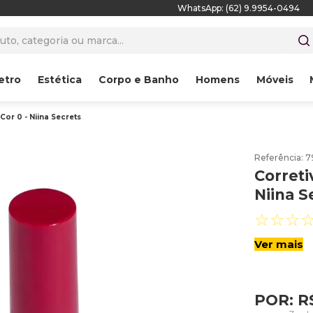
WhatsApp: (62) 9.9954-0494
to, categoria ou marca...
etro
Estética
Corpo e Banho
Homens
Móveis
Cor 0 - Niina Secrets
Referência
:
7
Correti
Niina S
☆
☆
☆
Ver mais
POR:
R