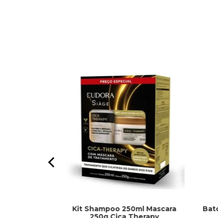
Kit Shampoo 250ml Mascara
Bat
 Basic
250g Cica Therapy