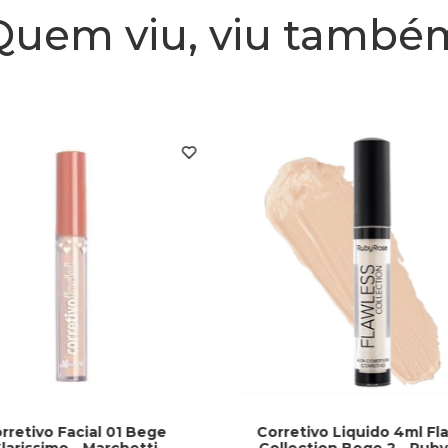
Quem viu, viu també
rretivo Facial 01 Bege
Corretivo Liquido 4ml Fl