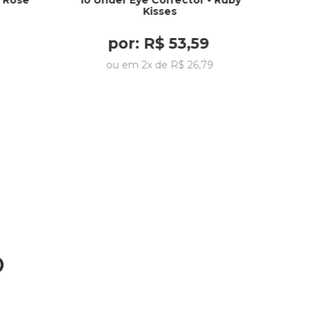
y Rose
10 Under Eye Corrector - Ruby
Kisses
por:
R$
53
,
59
ou em
2
x de
R$
26
,
79
o