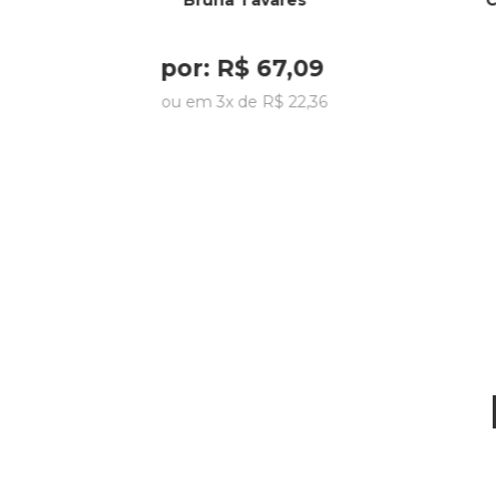
Bruna Tavares
C
por:
R$
67
,
09
ou em
3
x de
R$
22
,
36