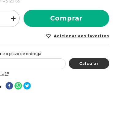
e
R$
23
,
63
＋
Comprar
CEP
r