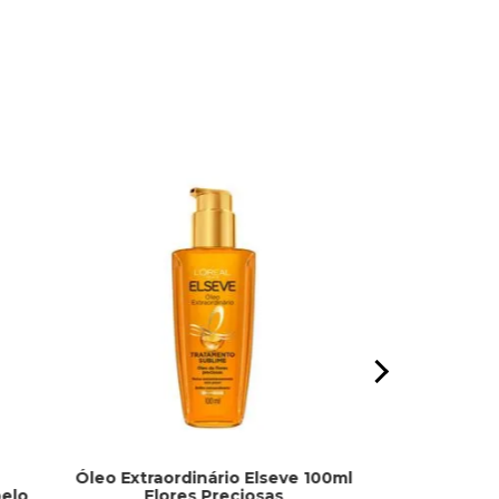
Óleo Extraordinário Elseve 100ml
Creme Faci
elo
Flores Preciosas