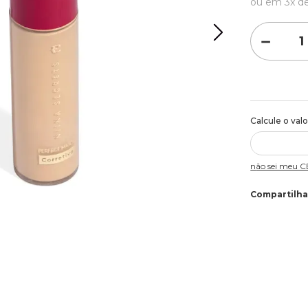
ou em
3
x d
－
Não sei meu 
Compartilha