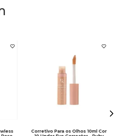
m
Corret
awless
Corretivo Para os Olhos 10ml Cor