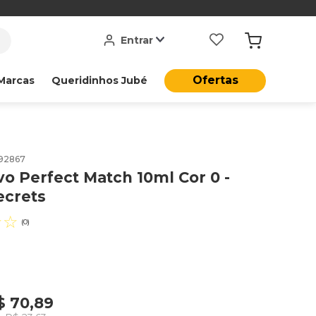
Entrar
Ofertas
Marcas
Queridinhos Jubé
92867
vo Perfect Match 10ml Cor 0 -
ecrets
☆
☆
(
0
)
$
70
,
89