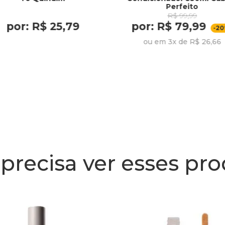
Perfeito
R$ 99,99
por: R$ 25,79
por: R$ 79,99
-2
ou em 3x de R$ 26,66
precisa ver esses pr