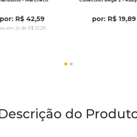
larissimo - Marchetti
Collection Bege 2 - Rub
por:
R$
42
,
59
por:
R$
19
,
89
ou em
2
x de
R$
21
,
29
Descrição do Produt