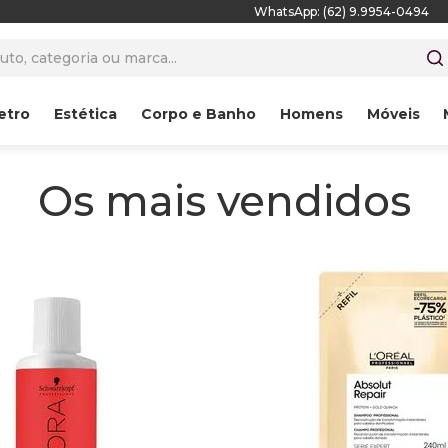
WhatsApp: (62) 9.9954-0494
to, categoria ou marca...
etro
Estética
Corpo e Banho
Homens
Móveis
Os mais vendidos