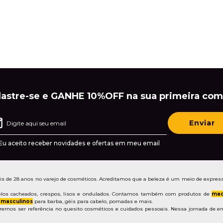
astre-se e GANHE 10%OFF na sua primeira com
Enviar
Eu aceito receber novidades e ofertas em meu email
de 28 anos no varejo de cosméticos. Acreditamos que a beleza é um meio de express
los cacheados, crespos, lisos e ondulados. Contamos também com produtos de
maq
 masculinos
para barba, géis para cabelo, pomadas e mais.
mos ser referência no quesito cosméticos e cuidados pessoais. Nessa jornada de em