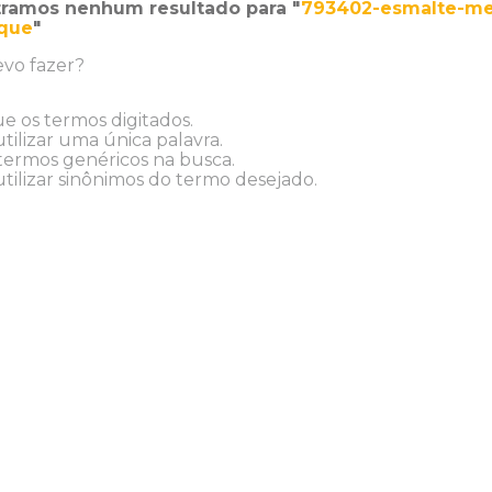
ramos nenhum resultado para "
793402-esmalte-me
sque
"
vo fazer?
ue os termos digitados.
tilizar uma única palavra.
 termos genéricos na busca.
tilizar sinônimos do termo desejado.