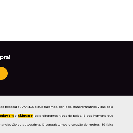
pra!
ão pessoal e AMAMOS o que fazemos, por isso, transformamos vidas pela
uiagem
e
skincare
, para diferentes tipos de peles. E aos homens que
ancipação de autoestima, já conquistamos o coração de muitos. Só falta