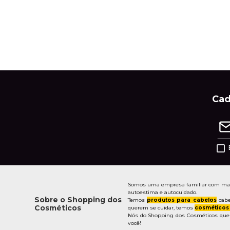
Cad
Somos uma empresa familiar com mais 
autoestima e autocuidado.
Sobre o Shopping dos
Temos
produtos para cabelos
cabe
Cosméticos
querem se cuidar, temos
cosméticos
Nós do Shopping dos Cosméticos quere
você!