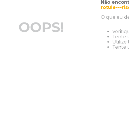
Não encont
rotule---ri
O que eu de
OOPS!
Verifiq
Tente u
Utilize
Tente u