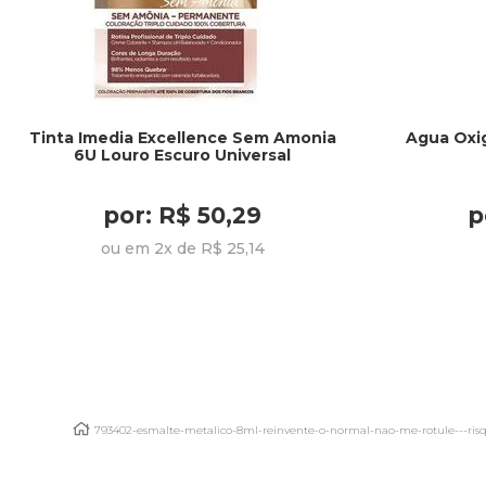
Tinta Imedia Excellence Sem Amonia
Agua Oxi
6U Louro Escuro Universal
por: R$ 50,29
p
ou em 2x de R$ 25,14
793402-esmalte-metalico-8ml-reinvente-o-normal-nao-me-rotule---ris