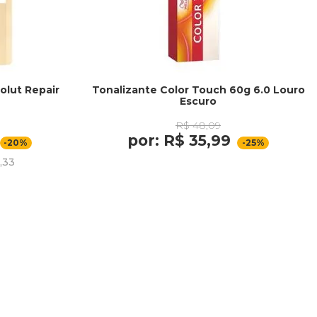
olut Repair
Tonalizante Color Touch 60g 6.0 Louro
Escuro
R$ 48,09
por: R$ 35,99
-20%
-25%
,33