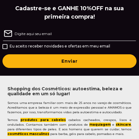
Cadastre-se e GANHE 10%OFF na sua
primeira compra!
Eu aceito receber novidades e ofertas em meu email
Enviar
Shopping dos Cosméticos: autoestima, beleza e
qualidade em um só lugar!
Somos uma empresa familiar com mais de 25 anos no varejo de cosméticos.
Acreditamos que a beleza é um meio de expressão pessoal e AMAMOS o que
fazemos, por isso, transformamos vidas pela autoestima e autocuidado.
Temos
produtos para cabelos
cabelos cacheados, crespos, lisos e
ondulados. Contamos também com produtos de
maquiagem
e
skincare
,
para diferentes tipos de peles. E aos homens que querem se cuidar, temos
cosméticos masculinos
para barba, géis para cabelo, pomadas e mais.