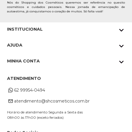
Nós do Shopping dos Cosméticos queremos ser referência no quesito
cosméticos e cuidados pessoais. Nessa jornada de emancipação de
autoestima, já conquistamos o coração de muitos. Só falta você!
INSTITUCIONAL
Quem Somos
AJUDA
Nossas lojas
Política de Privacidade
Pedidos Whatsapp
MINHA CONTA
Frete e Entrega
Datas Especiais
Meus Pedidos
Troca e Devoluções
ATENDIMENTO
Cupons
Endereço de entrega
Formas de Pagamento
62 99954-0494
Alterar Cadastro
Retire na loja
atendimento@shcosmeticos.com.br
Dúvidas Frequentes
Horário de atendimento Segunda a Sexta das
08h00 às 17h00 (exceto feriados)