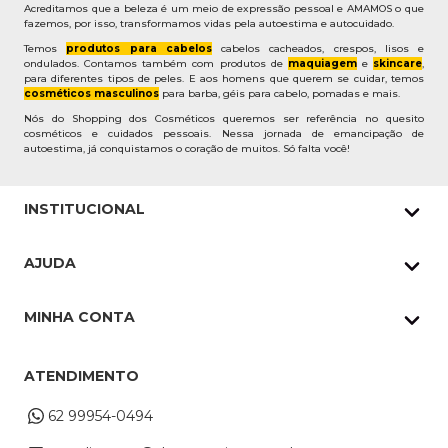
Acreditamos que a beleza é um meio de expressão pessoal e AMAMOS o que
fazemos, por isso, transformamos vidas pela autoestima e autocuidado.
Temos
produtos para cabelos
cabelos cacheados, crespos, lisos e
ondulados. Contamos também com produtos de
maquiagem
e
skincare
,
para diferentes tipos de peles. E aos homens que querem se cuidar, temos
cosméticos masculinos
para barba, géis para cabelo, pomadas e mais.
Nós do Shopping dos Cosméticos queremos ser referência no quesito
cosméticos e cuidados pessoais. Nessa jornada de emancipação de
autoestima, já conquistamos o coração de muitos. Só falta você!
INSTITUCIONAL
Quem Somos
AJUDA
Nossas lojas
Política de Privacidade
Pedidos Whatsapp
MINHA CONTA
Frete e Entrega
Datas Especiais
Meus Pedidos
Troca e Devoluções
ATENDIMENTO
Cupons
Endereço de entrega
Formas de Pagamento
62 99954-0494
Alterar Cadastro
Retire na loja