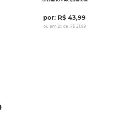
Grisalho - Acquaflora
por:
R$
43
,
99
ou em
2
x de
R$
21
,
99
o