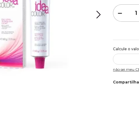
－
Não sei meu 
Compartilha