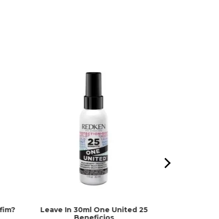
fim?
Leave In 30ml One United 25
Óleo Extraord
Beneficios