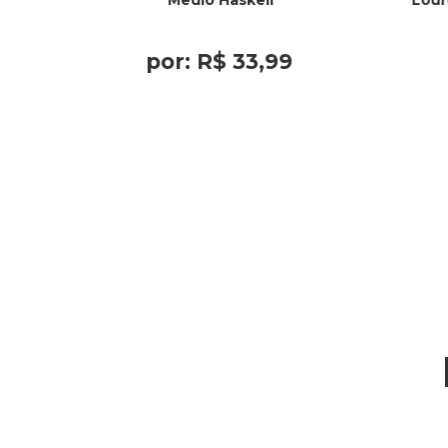
Medio Haskell
Lour
por:
R$
33
,
99