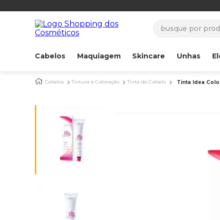
busque por produ
Cabelos
Maquiagem
Skincare
Unhas
El
Cabelos
Tintura e Coloração
Tinta de Cabelo
Tinta Idea Col