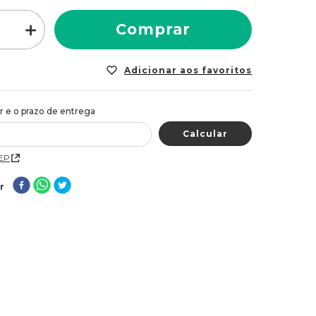
＋
Comprar
CEP
r