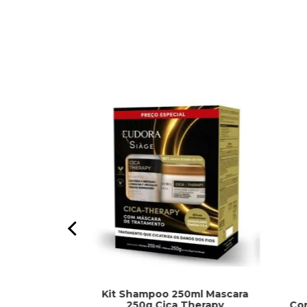
Kit Shampoo 250ml Mascara
1kg Tutano e
250g Cica Therapy
Co