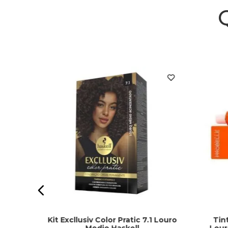
it 3.0
ma
Kit Excllusiv Color Pratic 7.1 Louro
Tin