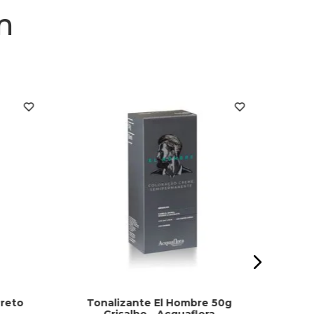
m
Tin
Do
Preto
Tonalizante El Hombre 50g