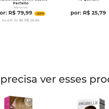
Perfeito
R$ 99,99
or: R$ 79,99
por: R$ 25,79
-20%
ou em 3x de R$ 26,66
precisa ver esses pr