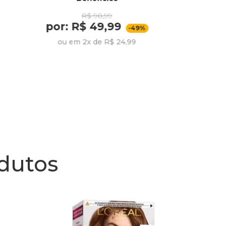
Flore
R$ 98,99
por: R$ 49,99
por:
-49%
ou em 2x de R$ 24,99
ou em 2
odutos