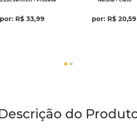
o.Esc.Verm.Int - Probelle
Natural - Cless
por:
R$
33
,
99
por:
R$
20
,
59
Descrição do Produt