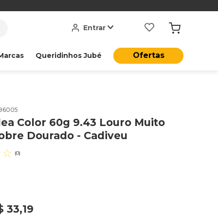
Entrar
Ofertas
Marcas
Queridinhos Jubé
96005
dea Color 60g 9.43 Louro Muito
obre Dourado - Cadiveu
☆
☆
(
0
)
$
33
,
19