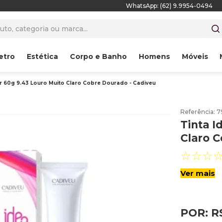
WhatsApp: (62) 9.9954-0494
to, categoria ou marca...
etro
Estética
Corpo e Banho
Homens
Móveis
or 60g 9.43 Louro Muito Claro Cobre Dourado - Cadiveu
Referência
:
7
Tinta I
Claro C
☆
☆
☆
Ver mais
POR:
R