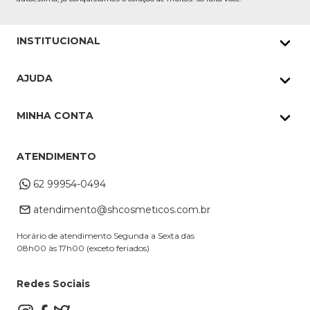
INSTITUCIONAL
Quem Somos
AJUDA
Nossas lojas
Política de Privacidade
Pedidos Whatsapp
MINHA CONTA
Frete e Entrega
Datas Especiais
Meus Pedidos
Troca e Devoluções
ATENDIMENTO
Cupons
Endereço de entrega
Formas de Pagamento
62 99954-0494
Alterar Cadastro
Retire na loja
atendimento@shcosmeticos.com.br
Dúvidas Frequentes
Horário de atendimento Segunda a Sexta das
08h00 às 17h00 (exceto feriados)
Redes Sociais