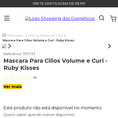
FRETE GRÁTIS ACIMA DE R$ 199
Maquiagem
Olhos
Máscara de Cílios
Mascara Para Cilios Volume e Curl - Ruby Kisses
Referência
:
797733
Mascara Para Cilios Volume e Curl -
Ruby Kisses
☆
☆
☆
☆
☆
(
0
)
Ver mais
Este produto não está disponível no momento
Quero saber quando estiver disponível