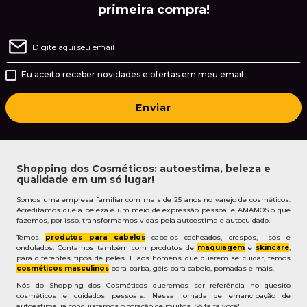
primeira compra!
Eu aceito receber novidades e ofertas em meu email
Enviar
Shopping dos Cosméticos: autoestima, beleza e
qualidade em um só lugar!
Somos uma empresa familiar com mais de 25 anos no varejo de cosméticos.
Acreditamos que a beleza é um meio de expressão pessoal e AMAMOS o que
fazemos, por isso, transformamos vidas pela autoestima e autocuidado.
Temos
produtos para cabelos
cabelos cacheados, crespos, lisos e
ondulados. Contamos também com produtos de
maquiagem
e
skincare
,
para diferentes tipos de peles. E aos homens que querem se cuidar, temos
cosméticos masculinos
para barba, géis para cabelo, pomadas e mais.
Nós do Shopping dos Cosméticos queremos ser referência no quesito
cosméticos e cuidados pessoais. Nessa jornada de emancipação de
autoestima, já conquistamos o coração de muitos. Só falta você!