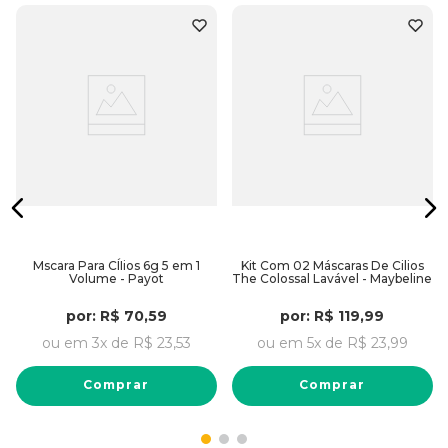
Mscara Para CÍIios 6g 5 em 1
Kit Com 02 Máscaras De Cilios
Volume - Payot
The Colossal Lavável - Maybeline
por:
R$
70
,
59
por:
R$
119
,
99
ou em
3
x de
R$
23
,
53
ou em
5
x de
R$
23
,
99
Comprar
Comprar